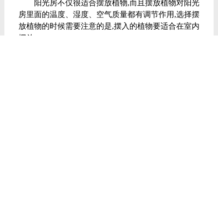
阳光房不仅很适合摆放植物,而且摆放植物对阳光
房里面的温度、湿度、空气质量都有调节作用,选择摆
放植物的时候需要注意的是,摆入的植物要适合在室内
摆放。
德技优品门窗•阳光房，从设计与安全出发，诠
释性能美学。打造极度舒适感，满足消费者对家居生
活的追求，以无限的诚意竭尽可能，让阳光与安全永
远在线！
TAGS:
上一篇：
佛山哪个厂家的阳光房做得好，广东高等铝合金
门窗代理，德技优品门窗
下一篇：
露台变阳光房这样设计，没理由不爱家！
近期讯息