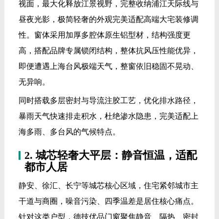
视面，最大化释放江景视野，完整收纳浦江天际线与
昼夜光影，极简轻奢的外观完美适配高端大宅装修调
性。窗体采用加厚多腔体原生铝型材，结构强度更
高，搭配品牌专属锁闭结构，整体抗风压性能优异，
即便遭遇上海台风极端天气，整窗依旧稳固不晃动、
无异响。
同时搭载多层密封与导流注胶工艺，优化排水路径，
暴雨天气快速排走积水，杜绝渗水隐患，完美适配上
海多雨、多台风的气候特点。
2. 城芯轻奢大平层：静音恒温，适配
都市人居
静安、徐汇、长宁等城芯核心区域，住宅紧邻城市主
干道与商圈，噪音污染、四季温差是居住核心痛点。
针对这类户型，德技优品门窗聚焦静音、隔热、密封