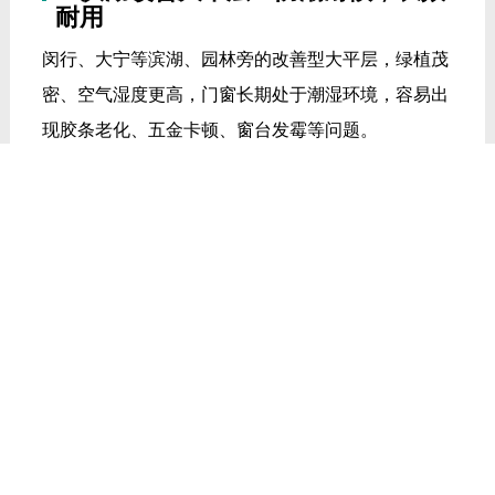
耐用
闵行、大宁等滨湖、园林旁的改善型大平层，绿植茂
密、空气湿度更高，门窗长期处于潮湿环境，容易出
现胶条老化、五金卡顿、窗台发霉等问题。
德技优品门窗采用汽车级EPDM三元乙丙密封胶条，
抗老化、耐腐蚀、韧性十足，长期适应上海高湿气
候，不易硬化变形。搭配多道密封结构，大幅提升门
窗气密性与水密性，有效隔绝室外潮湿空气，避免室
内返潮发霉，长久保持居家干爽舒适。
整体窗体结构经过精细化优化，开关顺滑稳固，五金
配件耐用性强，能够适配上海长期多雨、潮湿的气候
环境，大幅延长门窗使用寿命，适配改善型住宅长期
居住需求。