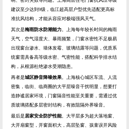
响、密封失效等问题。上海高层住宅门窗抗风压等级
建议至少达到9级，临江超高层户型优先适配更高标
准抗风结构，才能从容应对极端强风天气。
其次是
梅雨防水防潮能力
。上海每年较长时间的梅雨
天气，空气湿度大、暴雨频繁，门窗水密性不足极易
出现窗台渗水、墙体发霉、玻璃结露等问题，优质系
统窗需具备高等级水密、气密性能，搭配科学排水结
构，从根源杜绝渗水受潮隐患。
再者是
城区静音降噪效果
。上海核心城区车流、人流
密集，临街、临商圈的大平层噪音干扰明显，想要打
造静谧居家环境，门窗隔音性能至关重要，需通过优
质玻璃搭配多层密封结构，有效阻隔外界噪音。
最后是
居家安全防护性能
。大平层多为超大落地窗、
大开扇窗型，开窗面积大，高层坠窗、孩童误开风险