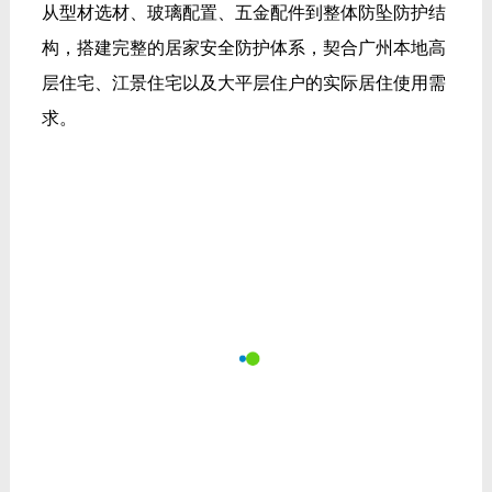
从型材选材、玻璃配置、五金配件到整体防坠防护结
构，搭建完整的居家安全防护体系，契合广州本地高
层住宅、江景住宅以及大平层住户的实际居住使用需
求。
贴合高层居住需求的实用安全结构
针对高层居住环境存在的安全隐患，产品搭配多重防
护结构设计，进一步提升日常使用稳妥性。
居家开启式窗扇配备双重防护结构，搭配高承重防护
配件，从结构层面降低窗扇意外脱落的隐患，提升高
层开窗使用稳定性。
依托自主研发的多点位锁闭结构设计，让门窗闭合更
加严实，面对大风天气也能保持稳固状态，减少门窗