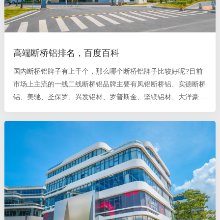
高端断桥铝排名，百度百科
国内断桥铝牌子有上千个，那么哪个断桥铝牌子比较好呢?目前
市场上主流的一线二线断桥铝品牌主要有凤铝断桥铝、实德断桥
铝、美驰、圣保罗、兴发铝材、罗普斯金、坚镁铝材、大洋豪
门、新豪轩、轩尼斯、南山、南亚、亚铝、中铝等断桥铝品牌。
断桥铝哪个牌子好 不管