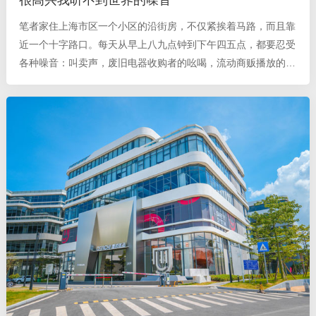
笔者家住上海市区一个小区的沿街房，不仅紧挨着马路，而且靠
近一个十字路口。每天从早上八九点钟到下午四五点，都要忍受
各种噪音：叫卖声，废旧电器收购者的吆喝，流动商贩播放的歌
曲，扫街洒水车、垃圾车的提醒乐曲，不耐烦的汽车喇叭长
鸣……这种街头叫卖声完