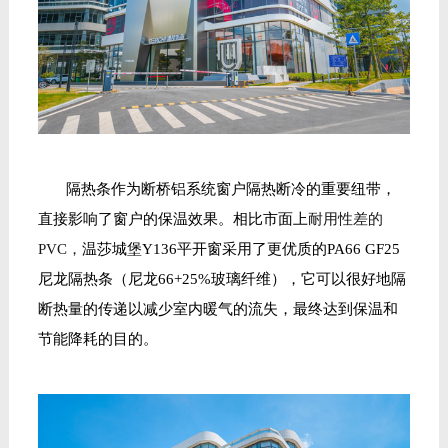
隔热条
作为
断桥
铝系统
窗户
隔热断冷的重要纽带，
直接影响了
窗户
的
保温效果
。
相比市面上
耐用性
差的
PVC
，
温莎城堡
Y136平开窗采用了更优质的PA66
GF25
尼龙隔热条
（尼龙
66+25%玻璃纤维）
，它
可以
很
好地隔
断热量的传递以减少室内暖气的流失
，
最终达到保温
和
节能降耗
的目的
。