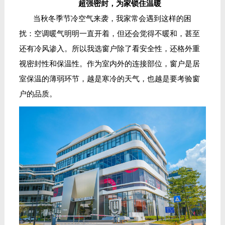
超强密封，为家锁住温暖
当秋冬季节冷空气来袭，我家常会遇到这样的困
扰：空调暖气明明一直开着，但还会觉得不暖和，甚至
还有冷风渗入。所以我选窗户除了看安全性，还格外重
视密封性和保温性。
作为室内外的连接部位，
窗户
是居
室保温的薄弱环节，越是寒冷的天气，
也
越是要
考验
窗
户
的品质
。