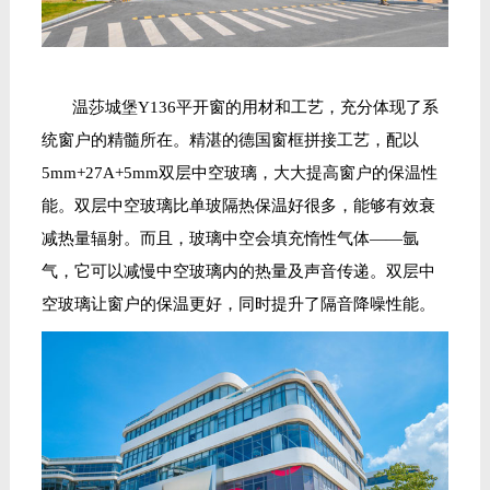
温莎城堡
Y136平开窗
的
用材和工艺
，
充分体现了系
统
窗户
的精髓所在
。
精湛的
德国窗
框
拼接
工艺，配以
5mm+27A+5mm双层中空玻璃，
大大
提高
窗户
的
保温
性
能。
双层中空玻璃比单玻隔热保温好很多，能够有效衰
减热量辐射。而且，玻璃中空会填充惰性气体
——氩
气，它可以减慢中空玻璃内的热量及声音传递。
双层中
空玻璃
让窗户的保温更好，同时提升了隔音降噪性能。