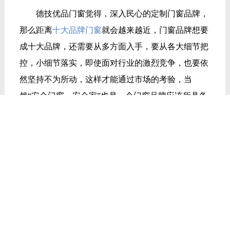
德技优品门窗觉得，深入民心的定制门窗品牌，
那么距离
十大品牌门窗
就会越来越近，门窗品牌想要
成十大品牌，还需要从多方面入手，要从各大细节把
控，小细节落实，即使面对行业的激烈竞争，也要依
然坚持不为所动，这样才能通过市场的考验，当
然“安全门窗、安全家”也是一个门窗品牌应该所具备
的。
TAGS:
门窗品牌
上一篇：
高端门窗品牌定制如何稳住市场？
下一篇：
经营一家门窗品牌加盟店需要注意什么细节