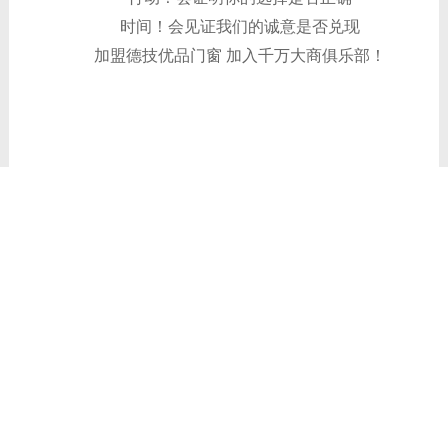
时间！会见证我们的诚意是否兑现
加盟德技优品门窗
加入千万大商俱乐部！
TAGS:
门窗展会
上一篇：
【邀请函】德技优品门窗即将亮相2018中国门窗
博览会！
下一篇：
3•31德技优品门窗与您相约高端财富分享会
近期讯息
共赴泰美时光 | 德技优品门窗 2026核心经销商峰会荣耀启幕