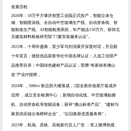
发展历程
2026年
：
18万平方肇庆智慧工业园正式投产，智能立体
仓
储
、智能喷涂线、
全自动中空玻璃生产线
、自动穿条线、智
能制造
生产
线
、
AI智能检测系统，
年产能达
150万方
。获得北
京建筑材料检验研究院“门窗安装服务认证”。
2025年，十周年盛典，雷少军与刘润展开深度对话，开启新
十年宣言；德技优品获新华社中国名牌认证；
入选工信部产
品推荐目录；
中国绿色建材产品认证；荣膺“有家就有佛山
造”产业IP授牌 。
2024年 ，5000㎡新总部大楼落成，2层全新价值展厅落成并
启用 ，成立安全检测中心 ；新增自动化线、中空玻璃贴膜
机、自动穿条机等智能设备；获评“佛山标准产品”、“建材与
家居供应链出海榜样企业” 、“以旧换新优质服务商”；
2023年，机场、高铁、高炮新代言人广告 ；登上微博热搜、