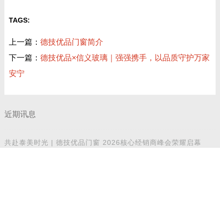
TAGS:
上一篇：
德技优品门窗简介
下一篇：
德技优品×信义玻璃｜强强携手，以品质守护万家
安宁
近期讯息
共赴泰美时光 | 德技优品门窗 2026核心经销商峰会荣耀启幕
德技优品天朗 N9T 系统窗 获加拿大能源之星节能认证
技术铸魂，载誉加冕！德技优品门窗荣获科学技术奖