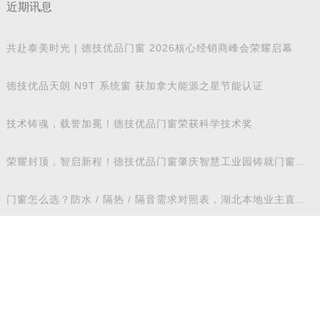
近期讯息
共赴泰美时光 | 德技优品门窗 2026核心经销商峰会荣耀启幕
德技优品天朗 N9T 系统窗 获加拿大能源之星节能认证
技术铸魂，载誉加冕！德技优品门窗荣获科学技术奖
荣耀封顶，智启新程！德技优品门窗肇庆智慧工业园铸就门窗智
造新标杆
门窗怎么选？防水 / 隔热 / 隔音需求对照表，湖北本地业主直接
抄作业
江西装修避坑，别乱选门窗品牌，德技优品门窗可作为装修对比
参考
相关文章