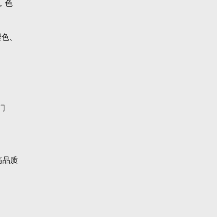
，色
褪色、
门
高品质