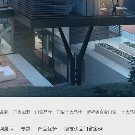
品牌
门窗加盟
门窗品牌
门窗十大品牌
断桥铝合金门窗
十大品
例展示
专题
产品优势
德技优品门窗案例