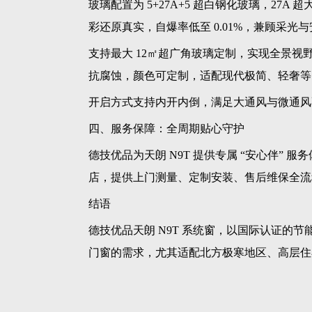
玻璃配置为 5+27A+5 超白钢化玻璃，27
彩还原真实，自爆率低至 0.01%，兼顾采光
支持最大 12㎡超广角玻璃定制，实现全景
抗腐蚀，颜色可定制，适配现代极简、轻奢等
开启方式支持内开内倒，满足大通风与微通风
四、服务保障：全周期贴心守护
德技优品为天朗 N9T 提供专属 “安心伴” 
店，提供上门测量、定制安装、售后维保全流
结语
德技优品天朗 N9T 系统窗，以国际认证的
门窗的需求，尤其适配北方极寒地区、高层住