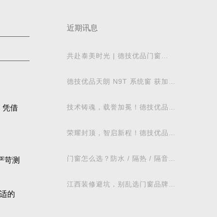
近期讯息
共赴泰美时光 | 德技优品门窗
2026核心经销商峰会荣耀启幕
德技优品天朗 N9T 系统窗 获加拿
大能源之星节能认证
技术铸魂，载誉加冕！德技优品门
，凭借
窗荣获科学技术奖
荣耀封顶，智启新程！德技优品门
窗肇庆智慧工业园铸就门窗智造新
标杆
门窗怎么选？防水 / 隔热 / 隔音需
严苛测
求对照表，湖北本地业主直接抄作
业
江西装修避坑，别乱选门窗品牌，
适的
德技优品门窗可作为装修对比参考