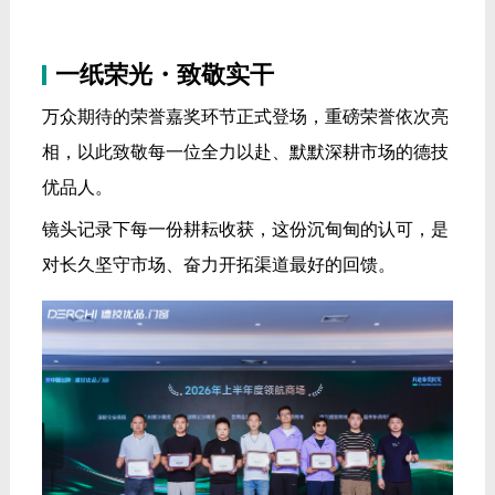
一纸荣光・致敬实干
万众期待的荣誉嘉奖环节正式登场，重磅荣誉依次亮
相，以此致敬每一位全力以赴、默默深耕市场的德技
优品人。
镜头记录下每一份耕耘收获，这份沉甸甸的认可，是
对长久坚守市场、奋力开拓渠道最好的回馈。