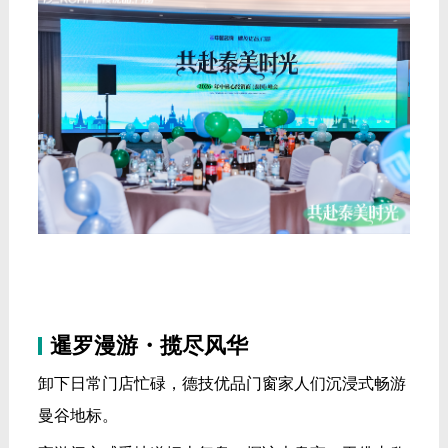
暹罗漫游・揽尽风华
卸下日常门店忙碌，德技优品门窗家人们沉浸式畅游
曼谷地标。