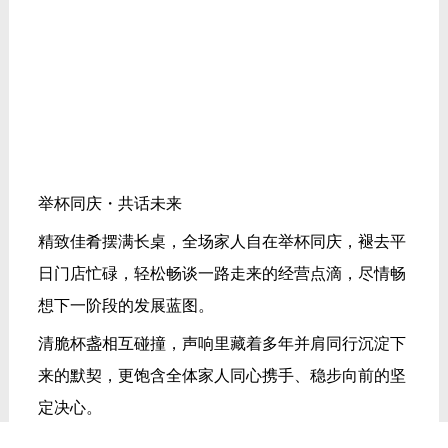
举杯同庆・共话未来
精致佳肴摆满长桌，全场家人自在举杯同庆，褪去平
日门店忙碌，轻松畅谈一路走来的经营点滴，尽情畅
想下一阶段的发展蓝图。
清脆杯盏相互碰撞，声响里藏着多年并肩同行沉淀下
来的默契，更饱含全体家人同心携手、稳步向前的坚
定决心。
泰美之夜盛典的灯光渐暗，但旅途的精彩才刚刚拉开