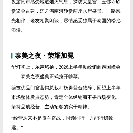
夜游闹市感受地道烟火气息，探访大皇宫、玉佛寺欣
赏鎏金古建，泛舟湄南河静赏两岸水岸盛景。一路风
光相伴，老友相聚闲谈，尽情感受独属于泰国的松弛
浪漫。
泰美之夜・荣耀加冕
华灯初上，乐声悠扬，2026上半年度经销商泰国峰会
——泰美之夜盛典正式拉开帷幕。
德技优品门窗营销总裁叶杨勇登台致辞，回望上半年
市场整体发展态势，肯定全体经销商不畏市场变化、
坚持品质经营、主动拓客的实干精神。
“经营从来不是孤军奋战，同频同行，方能行稳致
远。”