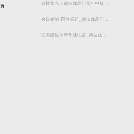
戈壁
致敬荣光！德技优品门窗年中核心
越贡
经销商戈壁峰会
央媒赋能·国牌崛起_德技优品门窗
荣膺新华社“中国名牌”门窗行业首
家授牌
国家级媒体新华社认证_德技优品
门窗成为行业首家与新华社中国名
牌签约品牌