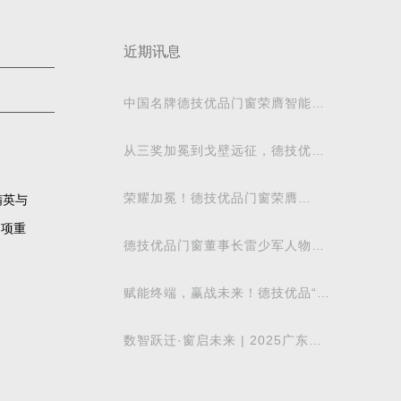
近期讯息
中国名牌德技优品门窗荣膺智能制
造专委会会长单位，荣登2025中国
门窗行业一
从三奖加冕到戈壁远征，德技优品
门窗以实力解码品牌崛起的“徒步精
神”
荣耀加冕！德技优品门窗荣膺
精英与
“2025 华腾杯铝合金门窗品牌价值
多项重
十大品牌”
德技优品门窗董事长雷少军人物简
介
赋能终端，赢战未来！德技优品“雏
鹰计划”第五期暨全国总部特训营圆
满收
数智跃迁·窗启未来 | 2025广东省
门窗协会智能制造专委会创新发展
大会圆满召