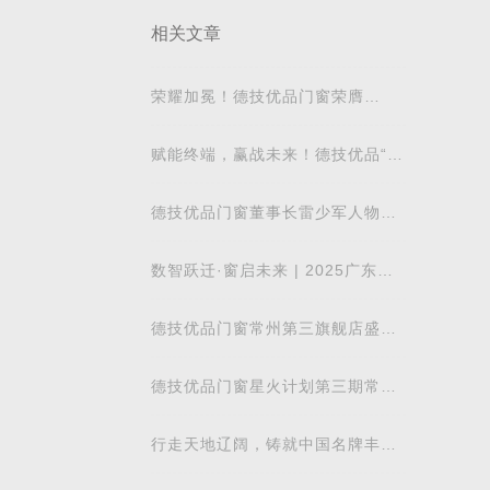
相关文章
荣耀加冕！德技优品门窗荣膺
“2025 华腾杯铝合金门窗品牌价值
十大品牌”
赋能终端，赢战未来！德技优品“雏
鹰计划”第五期暨全国总部特训营圆
满收
德技优品门窗董事长雷少军人物简
介
数智跃迁·窗启未来 | 2025广东省
门窗协会智能制造专委会创新发展
大会圆满召
德技优品门窗常州第三旗舰店盛大
启幕！龙城添新翼，匠心筑安家
德技优品门窗星火计划第三期常州
特训营圆满收官！实战电销赋能终
端新增长
行走天地辽阔，铸就中国名牌丰
碑！德技优品门窗百商同行，问道