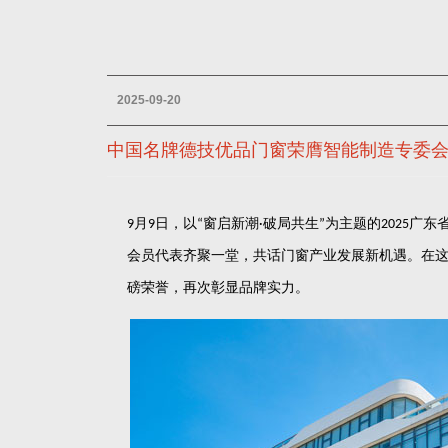
2025-09-20
中国名牌德技优品门窗荣膺智能制造专委会会
月
日，以
窗启新潮
破局共生
为主题的
广东
9
9
“
·
”
2025
会员代表齐聚一堂，共话门窗产业发展新机遇。在
磅荣誉，再次彰显品牌实力。