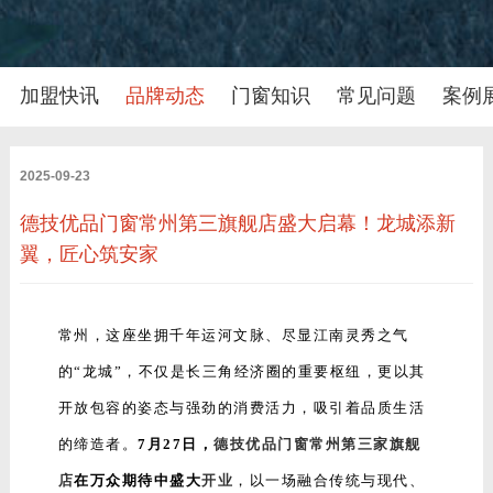
加盟快讯
品牌动态
门窗知识
常见问题
案例
2025-09-23
德技优品门窗常州第三旗舰店盛大启幕！龙城添新
翼，匠心筑安家
常州，这座坐拥千年运河文脉、尽显江南灵秀之气
的“龙城”，不仅是长三角经济圈的重要枢纽，更以其
开放包容的姿态与强劲的消费活力，吸引着品质生活
的缔造者。
7月27日，
德技优品门窗
常州第三家旗舰
店
在万众期待中盛大
开业
，以一场融合传统与现代、