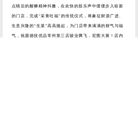
点睛后的醒狮精神抖擞，在欢快的鼓乐声中缓缓步入崭新
的门店，完成“采青吐福”的传统仪式，将象征财源广进、
生意兴隆的“生菜”高高抛起，为门店带来满满的财气与福
气，祝愿德技优品常州第三店骏业腾飞，宏图大展！店内
人潮涌动，洽谈区座无虚席，热闹非凡。
随着一系列精彩表演的轮番上阵，现场氛围持续高燃！主
持人邀请德技优品门窗品牌推荐官晴天女士登台，向在场
嘉宾娓娓道来品牌的发展历程。她从品牌创立初心讲起，
细数每一次技术突破与获得的荣誉，特别是在今年获得新
华社“中国名牌”认证的里程碑意义，生动阐释了德技优品
如何凭借“德艺双馨”的价值发展，一步步成长为行业标
杆，赢得了市场的广泛赞誉和消费者的长久信赖。