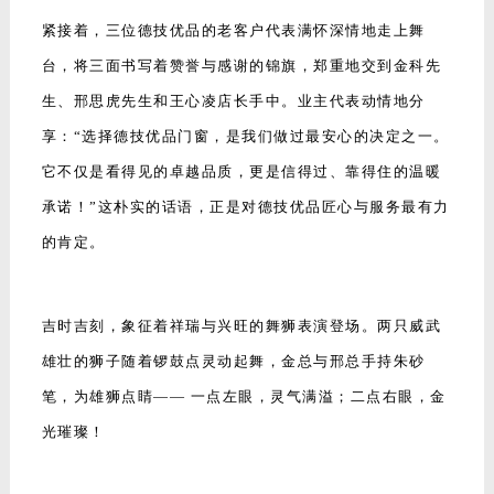
紧接着，三位德技优品的老客户代表满怀深情地走上舞
台，将三面书写着赞誉与感谢的锦旗，郑重地交到金科先
生、邢思虎先生和王心凌店长手中。业主代表动情地分
享：“选择德技优品门窗，是我们做过最安心的决定之一。
它不仅是看得见的卓越品质，更是信得过、靠得住的温暖
承诺！”这朴实的话语，正是对德技优品匠心与服务最有力
的肯定。
吉时吉刻，象征着祥瑞与兴旺的舞狮表演登场。两只威武
雄壮的狮子随着锣鼓点灵动起舞，金总与邢总手持朱砂
笔，为雄狮点睛—— 一点左眼，灵气满溢；二点右眼，金
光璀璨！