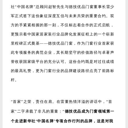
社“中国名牌”总顾问赵智先生与德技优品门窗董事长雷少
军正式签下这份象征深度互信与未来共荣的重要合约。双
方的手紧紧相握的那一刻，不仅标志着合作的正式启航，
更预示着中国家居家装行业品牌化发展征程上的一个崭新
里程碑正式奠基——德技优品门窗，作为门窗行业首家获
此专项服务的典范企业，其长期坚守的价值路径与卓著声
誉收获国家级平台的充分认可。这份合约既是对过往成绩
的最高礼赞，更为门窗行业的品牌建设路径点亮了前路标
杆。
“首家”之荣，责任在肩。在雷董热情洋溢的讲话中，“首
家”二字承载了非凡的重量：“
德技优品成为门窗领域第一
个走进新华社‘中国名牌’专项合作行列的品牌，这是对我