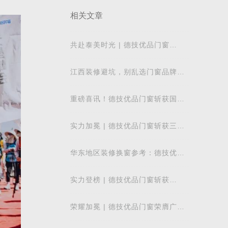
相关文章
共赴泰美时光 | 德技优品门窗
2026核心经销商峰会荣耀启幕
江西装修避坑，别乱选门窗品牌，
德技优品门窗可作为装修对比参考
重磅喜讯！德技优品门窗斩获国际
飓风认证，硬核实力再获权威认可
实力加冕 | 德技优品门窗斩获三项
行业重磅荣誉，以智造力量赋能高
质量发展
华东地区装修换窗参考：德技优品
门窗本地气候适配解析
实力登榜 | 德技优品门窗斩获
2026 年度 “门窗十大品牌” 殊荣，
以中国智造赋
荣耀加冕 | 德技优品门窗荣膺广东
省门业协会第四届副会长单位，雷