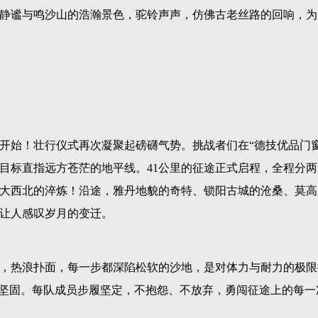
静谧与鸣沙山的浩瀚景色，驼铃声声，仿佛古老丝路的回响，为
式开始！壮行仪式再次凝聚起磅礴气势。挑战者们在“德技优品门窗
目标直指远方苍茫的地平线。41公里的征途正式启程，全程分两
来自大西北的淬炼！沿途，雅丹地貌的奇特、锁阳古城的沧桑、莫
让人感叹岁月的变迁。
，热浪扑面，每一步都深陷松软的沙地，是对体力与耐力的极限
般坚固。每队成员步履坚定，不抱怨、不放弃，勇闯征途上的每一