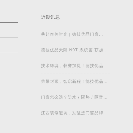
近期讯息
共赴泰美时光 | 德技优品门窗
2026核心经销商峰会荣耀启幕
德技优品天朗 N9T 系统窗 获加拿
大能源之星节能认证
技术铸魂，载誉加冕！德技优品门
窗荣获科学技术奖
荣耀封顶，智启新程！德技优品门
窗肇庆智慧工业园铸就门窗智造新
标杆
门窗怎么选？防水 / 隔热 / 隔音需
求对照表，湖北本地业主直接抄作
业
江西装修避坑，别乱选门窗品牌，
德技优品门窗可作为装修对比参考