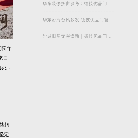
少军董事
华东装修换窗参考：德技优品门窗
本地气候适配解析
华东沿海台风多发 德技优品门窗打
造温州本地化适配方案
盐城旧房无损焕新｜德技优品门窗
一站式换窗方案 旧窗换新无需大改
门窗年
造
来自
度远
铿锵
坚定