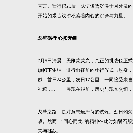
宣言。壮行仪式后，队伍短暂沉浸于月牙泉的
开始的艰苦跋涉积蓄着内心的沉静与力量。
戈壁砺行
心拓无疆
7月5日清晨，天刚蒙蒙亮，真正的挑战也正
旗帜下集结，进行出征前的壮行仪式与热身，
越，首日24公里，次日17公里，一同接受
神秘……一一展现在眼前，历史与现实交织，
戈壁之路，是对意志最严苛的试炼。烈日灼烤
战。然而，
“同心同戈”的精神在此时如磐石
关与挑战。