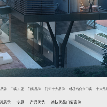
品牌
门窗加盟
门窗品牌
门窗十大品牌
断桥铝合金门窗
十大品
例展示
专题
产品优势
德技优品门窗案例