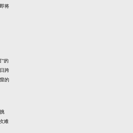
即将
”的
日跨
高窟的
挑
次难