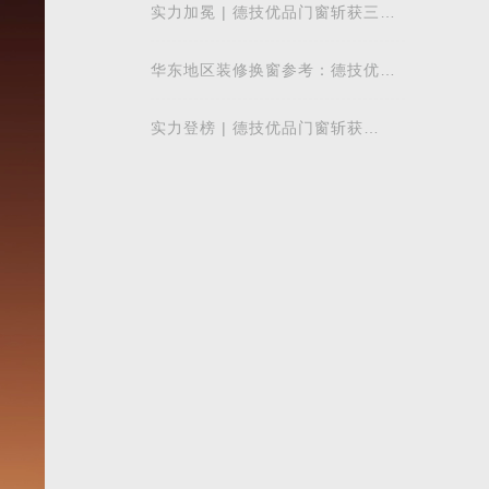
实力加冕 | 德技优品门窗斩获三项
行业重磅荣誉，以智造力量赋能高
质量发展
华东地区装修换窗参考：德技优品
门窗本地气候适配解析
实力登榜 | 德技优品门窗斩获
2026 年度 “门窗十大品牌” 殊荣，
以中国智造赋