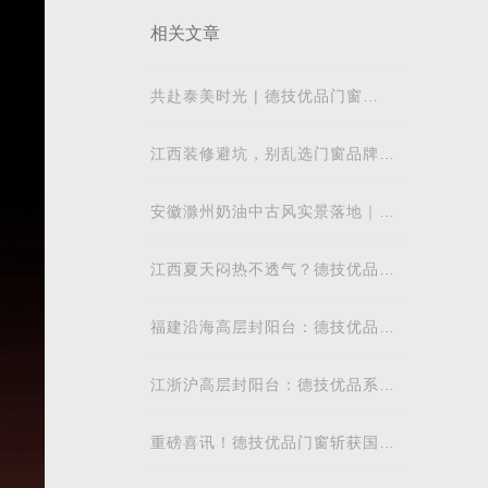
相关文章
共赴泰美时光 | 德技优品门窗
2026核心经销商峰会荣耀启幕
江西装修避坑，别乱选门窗品牌，
德技优品门窗可作为装修对比参考
安徽滁州奶油中古风实景落地｜德
技优品系统窗适配江南梅雨气候
江西夏天闷热不透气？德技优品微
通风窗怎么样
福建沿海高层封阳台：德技优品安
全系统窗抗台风防潮地域解析
江浙沪高层封阳台：德技优品系统
门窗抗风防潮性能解析
重磅喜讯！德技优品门窗斩获国际
飓风认证，硬核实力再获权威认可