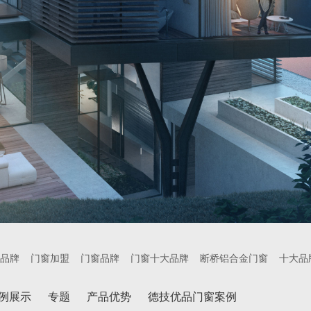
品牌
门窗加盟
门窗品牌
门窗十大品牌
断桥铝合金门窗
十大品
例展示
专题
产品优势
德技优品门窗案例