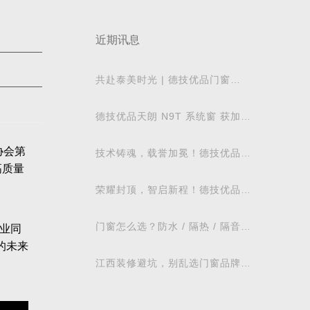
近期讯息
共赴泰美时光 | 德技优品门窗
2026核心经销商峰会荣耀启幕
德技优品天朗 N9T 系统窗 获加拿
大能源之星节能认证
协会第
技术铸魂，载誉加冕！德技优品门
高质量
窗荣获科学技术奖
荣耀封顶，智启新程！德技优品门
窗肇庆智慧工业园铸就门窗智造新
标杆
门窗怎么选？防水 / 隔热 / 隔音需
业同
求对照表，湖北本地业主直接抄作
的未来
业
江西装修避坑，别乱选门窗品牌，
德技优品门窗可作为装修对比参考