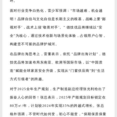
是底线，品质交付的关键目标是赢得客户的长期信任”。
2025年，德技优品门窗生产全流程将实现进一步布局
调整。不仅会进行产品的全面升级，随着肇庆智慧工
业园的落地投产，德技优品还将在原有基础上继续引
进高端智能设备，加强数字精益管理，确保交付效率
的速度与精度，加大产能筑基。
面对当前市场形势，终端如何破局而上？要保持何种
心态和战略方向，决胜“新十年”？峰会上，营销总经
理叶杨勇立足2024年攻坚成果与2025年战略纵深，
对《德技优品门窗2025年度政策》进行深度解读。
2025年，门窗行业将迎来“政策深化期、存量爆发期、竞
争洗牌期”三重叠加的新战役！叶总表示，当下新战敲响，
政策战——国补政策从“试水”转向“扩围”，2025年“两重