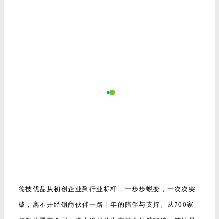
德技优品从初创企业到行业标杆，一步步蜕变，一次次突
破，离不开经销商伙伴一路十年的陪伴与支持。从700家
旗舰店覆盖全国，佛山现代化生产基地领航智造，签约品
牌代言人黄晓明提升品牌声势效应，到总部大楼地标落
成，国家级安全检测中心树立品质标杆，新智慧工业园奠