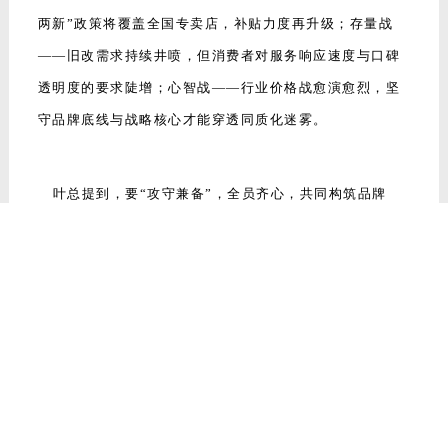
叶总提到，要“攻守兼备”，全员齐心，共同构筑品牌
发展护城河。“消费是拉动经济增长的主引擎！市场没
有慢动作，敢折腾的人生才能踩准时代的油门”。面对
新战局，叶总表示要从基础护盾、产品矩阵、新媒体
流量潮、智能引擎、团队赋能五大主要方面渗入，实
现用“高举的火把”，点燃增长新引擎！“2025，让我
们以‘崛匠’之志，破旧局、立新章、赢未来”！
峰会尾声，全体参会者上台定格大合影，誓言以“敢搏击、
敢创新、敢领跑”的姿态，共拓2025年市场新版图！十年
磨一剑，今朝再启程。德技优品门窗将以此次峰会为起
点，与全球经销商伙伴携手，践行“为爱定制安全家”品牌
理念，以“崛起精神”书写下一个十年的辉煌篇章！
TAGS: