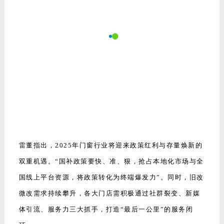
环。
面对行业竞争白热化，雷少军强调：“市场越难，机会越
明！品牌自信与文化自信是长期主义的根基，战略上要‘鄙
视对手’，战术上须‘敬畏对手’。” 德技优品将继续以“安
全”为核心，通过技术创新与场景化体验，占领用户心智，
构建坚不可摧的品牌护城河。
在品牌出海思考上，雷董表示，依托 “品牌出海计划”，德
技优品将加速布局东南亚、欧洲等国际市场，以“中国质
造”赋能全球家居安全升级，实现从“门窗供应商”到“生活
方式引领者”的跨越。
对于2025全年生产规划，生产制造副总经理张光利给出了
振奋人心的回答！张总表示，2025年产能规划目标锁定在
80万㎡/年，计划较2024年实现35%的跨越式增长。张总
格外强调，不管时代如何变，初心不能变，“保期保质保量