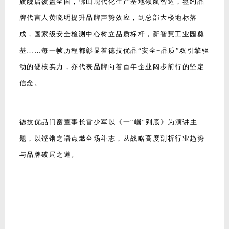
基……每一帧历程都彰显着德技优品“安全+品质”双引擎驱
动的硬核实力，亦代表品牌向着百年企业阔步前行的坚定
信念。
德技优品门窗董事长雷少军以《一“崛”到底》为演讲主
题，以铿锵之语点燃全场斗志，从战略高度剖析行业趋势
与品牌破局之道。
雷董指出，2025年门窗行业将迎来政策红利与存量焕新的
双重机遇。“国补政策要快、准、狠，抢占本地化市场与全
国线上平台资源，将政策转化为终端爆发力”。同时，旧改
微改需求持续攀升，各大门店需积极通过社群裂变、新媒
体引流、服务力三大抓手，打造“最后一公里”的服务闭