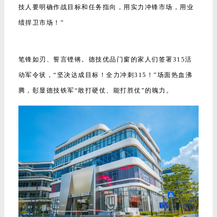
技人要明确作战目标和任务指向，用实力冲锋市场，用业
绩捍卫市场！”
笔锋如刃、誓言铿锵。德技优品门窗的家人们签署315活
动军令状，“坚决达成目标！全力冲刺315！”场面热血沸
腾，彰显德技铁军“敢打硬仗、能打胜仗”的魄力。