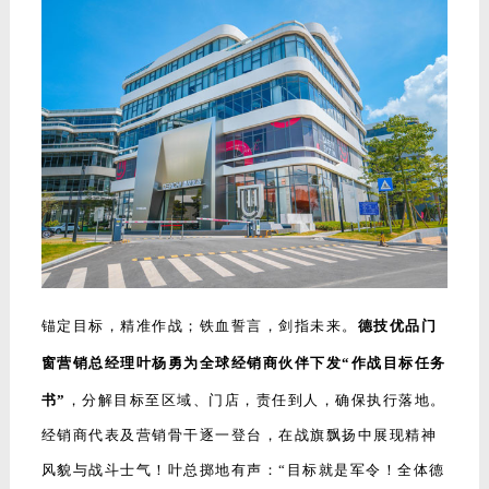
锚定目标，精准作战；铁血誓言，剑指未来。
德技优品门
窗
营销总经理叶杨勇
为全球经销商伙伴下发“作战目标任务
书”
，分解目标至区域、门店，责任到人，确保执行落地。
经销商代表及营销骨干逐一登台，在战旗飘扬中展现精神
风貌与战斗士气！叶总掷地有声：“目标就是军令！全体德