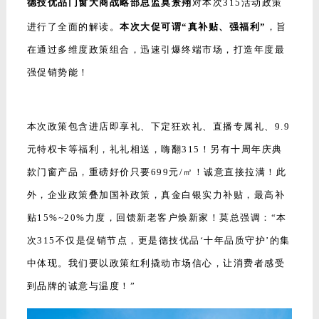
德技优品门窗大商战略部总监莫景翔
对本次315活动政策
进行了全面的解读。
本次大促可谓“真补贴、强福利”
，旨
在通过多维度政策组合，迅速引爆终端市场，打造年度最
强促销势能！
本次政策包含进店即享礼、下定狂欢礼、直播专属礼、9.9
元特权卡等福利，礼礼相送，嗨翻315！另有十周年庆典
款门窗产品，重磅好价只要699元/㎡！诚意直接拉满！此
外，企业政策叠加国补政策，真金白银实力补贴，最高补
贴15%~20%力度，回馈新老客户焕新家！
莫总强调：
“本
次315不仅是促销节点，更是德技优品‘十年品质守护’的集
中体现。
我们要以政策红利撬动市场信心，让消费者感受
到品牌的诚意与温度！
”