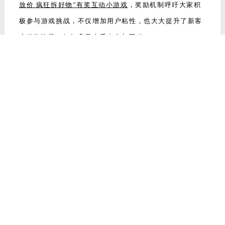
放价 疯狂拆好物”有奖互动小游戏
，奖励机制呼吁大家积
极参与游戏挑战，不仅增加用户粘性，也大大提升了新客
户的咨询量，短短几天上千人参与互动！
品牌新零售高效信息投流
，精准挖掘意向客户，抓准同城