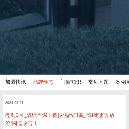
加盟快讯
品牌动态
门窗知识
常见问题
案例
2024-05-21
亮剑5月_战绩当燃！德技优品门窗_“51钜惠爱放
价”圆满收官！