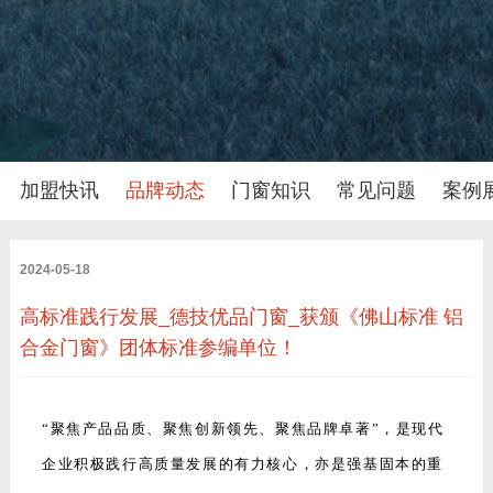
加盟快讯
品牌动态
门窗知识
常见问题
案例
2024-05-18
高标准践行发展_德技优品门窗_获颁《佛山标准 铝
合金门窗》团体标准参编单位！
“聚焦产品品质、聚焦创新领先、聚焦品牌卓著”，是现代
企业积极践行高质量发展的有力核心，亦是强基固本的重