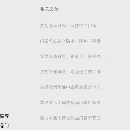
相关文章
共赴泰美时光 | 德技优品门窗
2026核心经销商峰会荣耀启幕
门窗怎么选？防水 / 隔热 / 隔音需
求对照表，湖北本地业主直接抄作
业
江西装修避坑，别乱选门窗品牌，
德技优品门窗可作为装修对比参考
江苏装修避坑，别乱选门窗品牌
安徽滁州奶油中古风实景落地｜德
技优品系统窗适配江南梅雨气候
重磅喜讯！德技优品门窗斩获国际
飓风认证，硬核实力再获权威认可
窗等
实力加冕 | 德技优品门窗斩获三项
行业重磅荣誉，以智造力量赋能高
品门