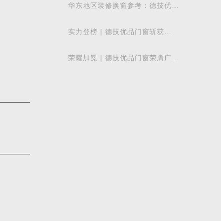
质量发展
华东地区装修换窗参考：德技优品
门窗本地气候适配解析
实力登榜 | 德技优品门窗斩获
2026 年度 “门窗十大品牌” 殊荣，
以中国智造赋
荣耀加冕 | 德技优品门窗荣膺广东
省门业协会第四届副会长单位，雷
少军董事