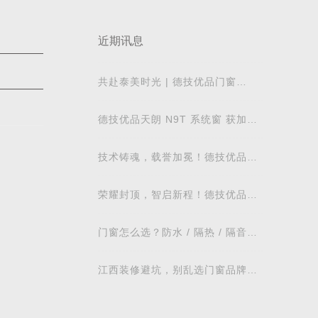
近期讯息
共赴泰美时光 | 德技优品门窗
2026核心经销商峰会荣耀启幕
德技优品天朗 N9T 系统窗 获加拿
大能源之星节能认证
技术铸魂，载誉加冕！德技优品门
窗荣获科学技术奖
荣耀封顶，智启新程！德技优品门
窗肇庆智慧工业园铸就门窗智造新
标杆
门窗怎么选？防水 / 隔热 / 隔音需
求对照表，湖北本地业主直接抄作
业
江西装修避坑，别乱选门窗品牌，
德技优品门窗可作为装修对比参考