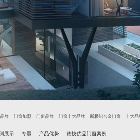
品牌
门窗加盟
门窗品牌
门窗十大品牌
断桥铝合金门窗
十大品
例展示
专题
产品优势
德技优品门窗案例