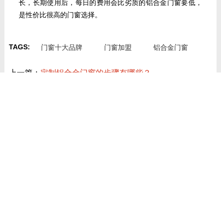
长，长期使用后，每日的费用会比劣质的铝合金门窗要低，
是性价比很高的门窗选择。
TAGS:
门窗十大品牌
门窗加盟
铝合金门窗
上一篇：
定制铝合金门窗的步骤有哪些？
下一篇：
如何判断铝合金门窗的优劣？
近期讯息
共赴泰美时光 | 德技优品门窗 2026核心经销商峰会荣耀启幕
德技优品天朗 N9T 系统窗 获加拿大能源之星节能认证
技术铸魂，载誉加冕！德技优品门窗荣获科学技术奖