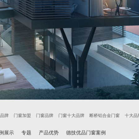
品牌
门窗加盟
门窗品牌
门窗十大品牌
断桥铝合金门窗
十大品
例展示
专题
产品优势
德技优品门窗案例