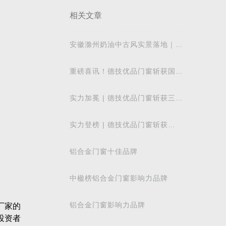
相关文章
安徽滁州奶油中古风实景落地｜德
技优品系统窗适配江南梅雨气候
重磅喜讯！德技优品门窗斩获国际
飓风认证，硬核实力再获权威认可
实力加冕 | 德技优品门窗斩获三项
行业重磅荣誉，以智造力量赋能高
质量发展
实力登榜 | 德技优品门窗斩获
2026 年度 “门窗十大品牌” 殊荣，
以中国智造赋
铝合金门窗十佳品牌
中楹榜铝合金门窗影响力品牌
铝合金门窗影响力品牌
厂家的
投资者