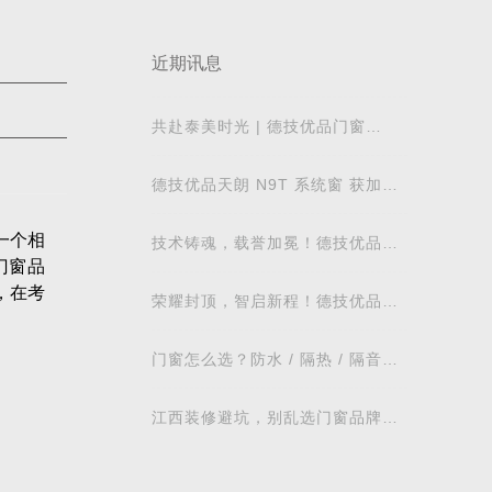
近期讯息
共赴泰美时光 | 德技优品门窗
2026核心经销商峰会荣耀启幕
德技优品天朗 N9T 系统窗 获加拿
大能源之星节能认证
一个相
技术铸魂，载誉加冕！德技优品门
门窗品
窗荣获科学技术奖
，在考
荣耀封顶，智启新程！德技优品门
窗肇庆智慧工业园铸就门窗智造新
标杆
门窗怎么选？防水 / 隔热 / 隔音需
求对照表，湖北本地业主直接抄作
业
江西装修避坑，别乱选门窗品牌，
德技优品门窗可作为装修对比参考