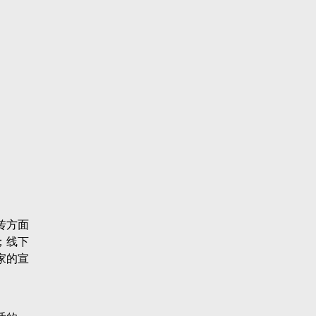
传方面
；线下
家的宣