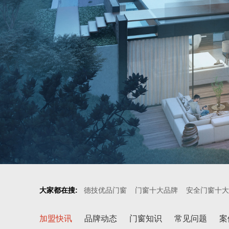
大家都在搜:
德技优品门窗
门窗十大品牌
安全门窗十大
加盟快讯
品牌动态
门窗知识
常见问题
案