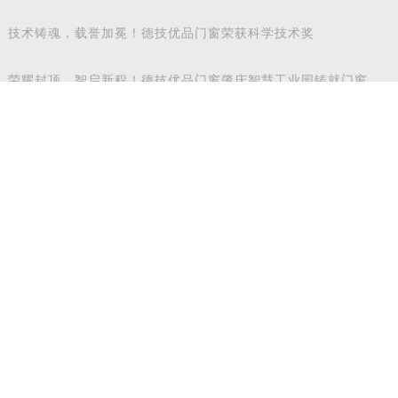
开店、高额销量排名奖励等等这些扶持，铝合
金门窗加盟费用多少钱取决于你个人的预算，
但是首先选择一个可靠的门窗品牌很重要。
TAGS:
门窗如何加盟
铝合金门窗加盟价格
上一篇：
断桥铝门窗十大品牌如何抗住寒冬继续蝶变
下一篇：
​2019年铝合金门窗还那么受关注的原因主要来自
于哪几点？
近期讯息