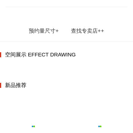
预约量尺寸+
查找专卖店++
空间展示 EFFECT DRAWING
新品推荐
明璃150阳光房
佳境120阳光房
欧瑞120欧式阳光房