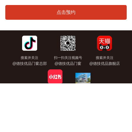
点击预约
搜索并关注
扫一扫关注视频号
搜索并关注
@德技优品门窗总部
@德技优品门窗
@德技优品旗舰店
搜索并关注
@德技优品门窗
广东德技优品门窗有限公司 Copyright © 版权所有
粤ICP备
15049462号
网站统计
XML