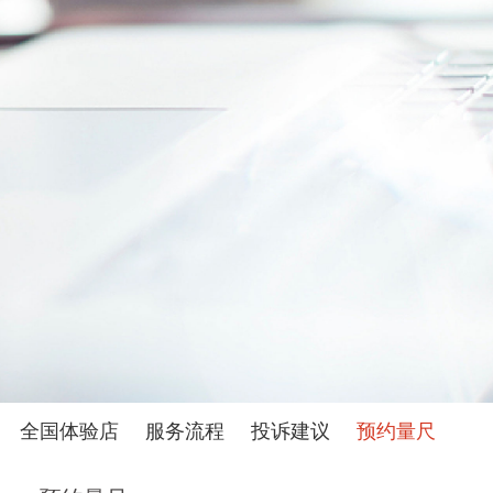
全国体验店
服务流程
投诉建议
预约量尺