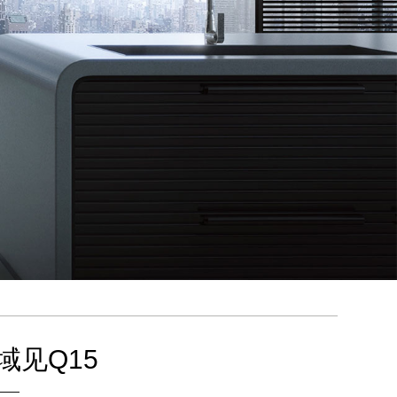
域见Q15
——