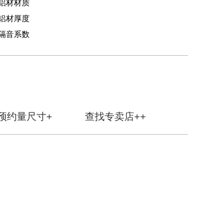
铝材材质
铝材厚度
隔音系数
预约量尺寸+
查找专卖店++