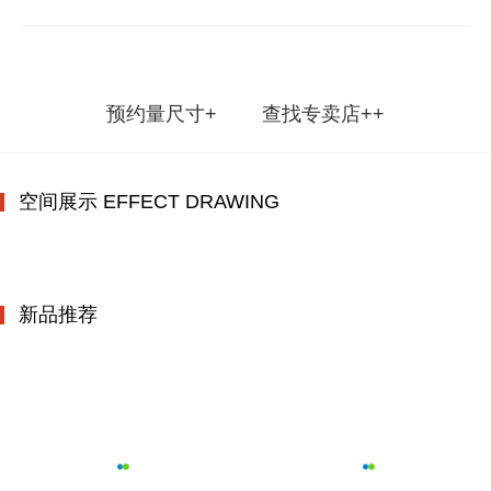
预约量尺寸+
查找专卖店++
空间展示 EFFECT DRAWING
新品推荐
奥地利P103
莱顿143推拉门
天璇Q5