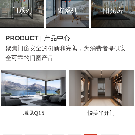
门系列
窗系列
阳光房
PRODUCT
| 产品中心
聚焦门窗安全的创新和完善，为消费者提供安
全可靠的门窗产品
域见Q15
悦美平开门