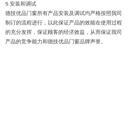
5.安装和调试
德技优品门窗所有产品安装及调试均严格按照我司
制订的流程进行，以此保证产品的效能在使用过程
的充分发挥，保证顾客的经济效益，从而保证我司
产品的竞争能力和德技优品门窗品牌声誉。
6.备品配件供应
德技优品门窗所有主要产品搭配的相应配件，我们
都将随时提供充足的备用储备服务，方便广大顾客
用户的随时购买需要。
7.技术培训
对于德技优品门窗经销商客户，我们将定期举办产
品营销培训讲座，极大地帮助经销商用提高产品销