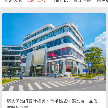
加盟快讯
品牌动态
门窗知识
常见问题
案例
德技优品门窗叶杨勇：市场挑战中谋发展，品质
与服务并重