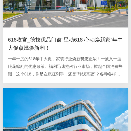
618收官_德技优品门窗“星动618 心动焕新家”年中
大促点燃焕新潮！
一年一度的618年中大促，家装行业焕新势态正浓！一波又一波
眼花缭乱的优惠政策、福利迅速抢占行业市场，掀起全国消费热
潮！这个618，你是在疯狂剁手，还是“静观其变”？各种各样的
焕新政策，是否难以抉择？ 德技优品门窗于6月1日发起“星动
618 心动焕新家”年中大促