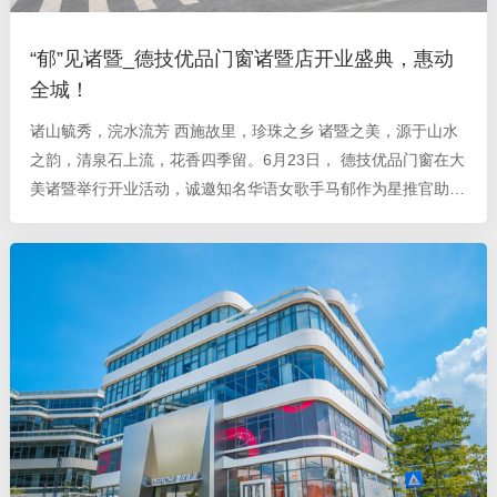
“郁”见诸暨_德技优品门窗诸暨店开业盛典，惠动
全城！
诸山毓秀，浣水流芳 西施故里，珍珠之乡 诸暨之美，源于山水
之韵，清泉石上流，花香四季留。6月23日， 德技优品门窗在大
美诸暨举行开业活动，诚邀知名华语女歌手马郁作为星推官助阵
开业 ，礼献全城，惠动全民，德技优品为现场顾客朋友们带来
一场别开生面、精彩纷呈