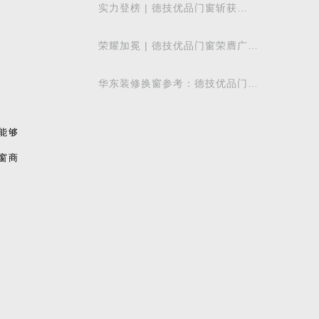
实力登榜 | 德技优品门窗斩获
2026 年度 “门窗十大品牌” 殊荣，
以中国智造赋
荣耀加冕 | 德技优品门窗荣膺广东
省门业协会第四届副会长单位，雷
少军董事
华东装修换窗参考：德技优品门窗
本地气候适配解析
能够
窗商