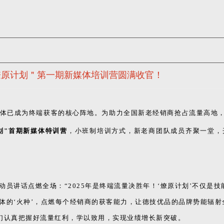
＂燎原计划＂第一期新媒体培训营圆满收官！
体已成为终端获客的核心阵地。为助力全国新老经销商抢占流量高地，
划"首期新媒体特训营
，小班制培训方式，新老商团队成员齐聚一堂，
动员讲话点燃全场：“2025年是终端流量决胜年！‘燎原计划’不仅是技
体的‘火种’，点燃每个经销商的获客能力，让德技优品的品牌势能辐射
学员们认真把握好流量红利，学以致用，实现业绩增长新突破。