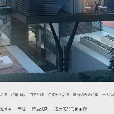
品牌
门窗加盟
门窗品牌
门窗十大品牌
断桥铝合金门窗
十大品
例展示
专题
产品优势
德技优品门窗案例