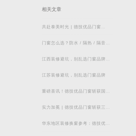
相关文章
共赴泰美时光 | 德技优品门窗
2026核心经销商峰会荣耀启幕
门窗怎么选？防水 / 隔热 / 隔音需
求对照表，湖北本地业主直接抄作
业
江西装修避坑，别乱选门窗品牌，
德技优品门窗可作为装修对比参考
江苏装修避坑，别乱选门窗品牌
重磅喜讯！德技优品门窗斩获国际
飓风认证，硬核实力再获权威认可
实力加冕 | 德技优品门窗斩获三项
行业重磅荣誉，以智造力量赋能高
质量发展
华东地区装修换窗参考：德技优品
门窗本地气候适配解析