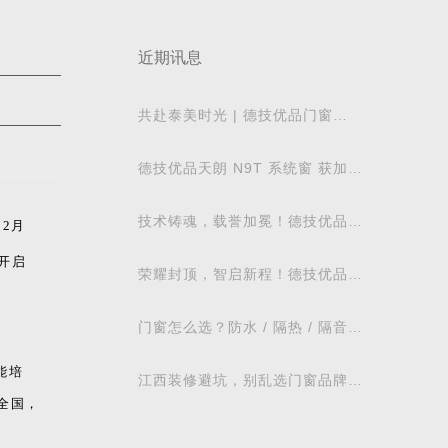
近期讯息
共赴泰美时光 | 德技优品门窗
2026核心经销商峰会荣耀启幕
德技优品天朗 N9T 系统窗 获加拿
大能源之星节能认证
技术铸魂，载誉加冕！德技优品门
2月
窗荣获科学技术奖
开启
荣耀封顶，智启新程！德技优品门
窗肇庆智慧工业园铸就门窗智造新
标杆
门窗怎么选？防水 / 隔热 / 隔音需
求对照表，湖北本地业主直接抄作
业
能培
江西装修避坑，别乱选门窗品牌，
德技优品门窗可作为装修对比参考
全国，