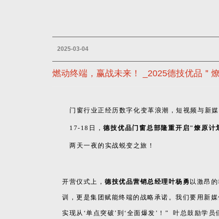
2025-03-04
燃动终端，赢战未来！ _2025德技优品
门窗行业正经历数字化变革浪潮，短视频与新媒
17-18日，
德技优品门窗总部
隆重开启"燎原计
两天一夜的实战蜕变之旅！
开营仪式上，
德技优品营销总经理叶杨勇
以激昂的
训，更是集团赋能终端的战略承诺。我们要用新媒
实现从‘单点突破’到‘全面爆发’！” 叶总鼓励