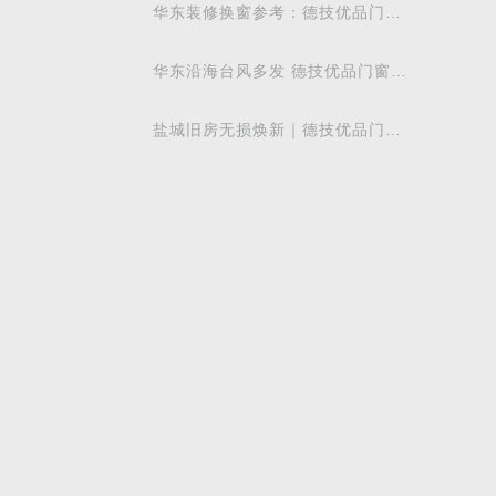
少军董事
华东装修换窗参考：德技优品门窗
本地气候适配解析
华东沿海台风多发 德技优品门窗打
造温州本地化适配方案
盐城旧房无损焕新｜德技优品门窗
一站式换窗方案 旧窗换新无需大改
造