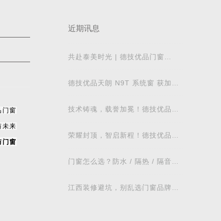
近期讯息
共赴泰美时光 | 德技优品门窗
2026核心经销商峰会荣耀启幕
德技优品天朗 N9T 系统窗 获加拿
大能源之星节能认证
技术铸魂，载誉加冕！德技优品门
品门窗
窗荣获科学技术奖
与未来
荣耀封顶，智启新程！德技优品门
与门窗
窗肇庆智慧工业园铸就门窗智造新
标杆
门窗怎么选？防水 / 隔热 / 隔音需
求对照表，湖北本地业主直接抄作
业
江西装修避坑，别乱选门窗品牌，
德技优品门窗可作为装修对比参考