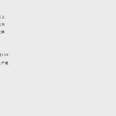
新上
耗与
大降
150
生产规