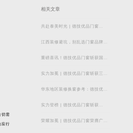
相关文章
共赴泰美时光 | 德技优品门窗
2026核心经销商峰会荣耀启幕
江西装修避坑，别乱选门窗品牌，
德技优品门窗可作为装修对比参考
重磅喜讯！德技优品门窗斩获国际
飓风认证，硬核实力再获权威认可
实力加冕 | 德技优品门窗斩获三项
行业重磅荣誉，以智造力量赋能高
质量发展
华东地区装修换窗参考：德技优品
门窗本地气候适配解析
实力登榜 | 德技优品门窗斩获
2026 年度 “门窗十大品牌” 殊荣，
迫切需
以中国智造赋
荣耀加冕 | 德技优品门窗荣膺广东
响应行
省门业协会第四届副会长单位，雷