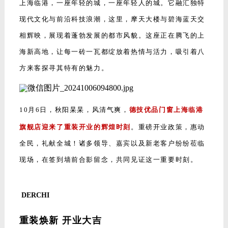
上海临港，一座年轻的城，一座年轻人的城。它融汇独特
现代文化与前沿科技浪潮，这里，摩天大楼与碧海蓝天交
相辉映，展现着蓬勃发展的都市风貌。这座正在腾飞的上
海新高地，让每一砖一瓦都绽放着热情与活力，吸引着八
方来客探寻其特有的魅力。
10月6日，秋阳杲杲，风清气爽，
德技优品门窗上海临港
旗舰店迎来了重装开业的辉煌时刻
。
重磅开业政策，惠动
全民，礼献全城！诸多领导、嘉宾以及新老客户纷纷莅临
现场，在签到墙前合影留念，共同见证这一重要时刻。
DERCHI
重装焕新 开业大吉