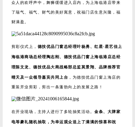
众人的欢呼声中，舞狮缓缓进入店内，为上海临港店带来
了瑞气、福气、财气的美好寓意，祝福门店生意兴隆，福
财满盈。
剪彩仪式上，
德技优品门窗总经理叶杨勇、红星·星艺佳上
海临港商场总经理陶志刚、德技优品门窗上海临港店总经
理陈文龙、德技优品大商战略部总监莫景翔、品牌推荐官
晴天及一众领导嘉宾共同上台
，为德技优品门窗上海店的
重装开业剪彩，剪出一条蓬勃向上的发展之路！
在开业现场，主持人进行了多轮抽奖活动。
金条、大牌家
电等豪礼随机抽取，为幸运观众送上了满满的惊喜和祝
福
。上海临港店开业钜惠政策、旧窗焕新福利同样吸引一