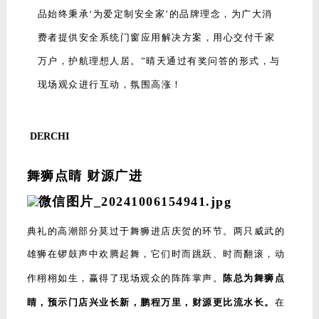
品始终秉承‘为爱定制安全家’的品牌理念，为广大消
费者提供安全系统门窗应用解决方案，用心交付千家
万户，护航理想人居。”晴天通过有奖问答的形式，与
现场观众进行互动，氛围高涨！
DERCHI
舞狮点睛 财源广进
典礼的高潮部分莫过于舞狮进店庆贺的环节。两只威武的
雄狮在锣鼓声中欢腾起舞，它们时而跳跃、时而翻滚，动
作栩栩如生，赢得了现场观众的阵阵掌声。
陈总为舞狮点
睛，预示门店兴业长新，鹏程万里，财源更比流水长。
在