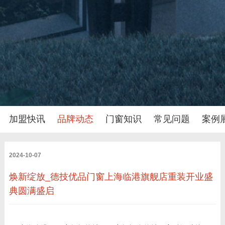
加盟快讯
品牌动态
门窗知识
常见问题
案例
2024-10-07
焕新绽放_德技优品门窗上海临港旗舰店重装开业盛
典圆满盛启