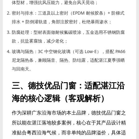
体型材，增强抗风压能力，避免台风天晃动；
密封与排水：三道及以上密封（EPDM 耐候胶条）+ 阶梯式
排水 + 防倒灌轨道，角部注胶密封，杜绝暴雨渗水；
防腐处理：型材表面做耐候氟碳喷涂，五金选用不锈钢防腐
款，抗盐雾腐蚀，减少老化；
玻璃与隔热：3C 中空钢化玻璃（可选 Low-E），搭配 PA66
尼龙隔热条，兼顾隔音、隔热、防结露，适配湛江夏季强晒
与回南天。
三、德技优品门窗：适配湛江沿
海的核心逻辑（客观解析）
作为深耕广东沿海市场的本土品牌，德技优品门窗之
所以能在湛江落地较多案例，核心在于其产品设计精
准贴合粤西沿海气候，而非单纯的品牌溢价，具体适