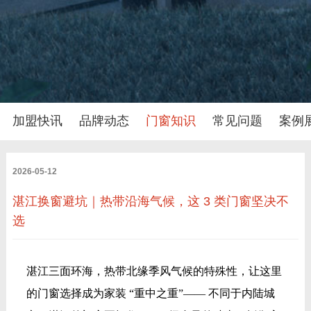
加盟快讯
品牌动态
门窗知识
常见问题
案例
2026-05-12
湛江换窗避坑｜热带沿海气候，这 3 类门窗坚决不
选
湛江三面环海，热带北缘季风气候的特殊性，让这里
的门窗选择成为家装 “重中之重”—— 不同于内陆城