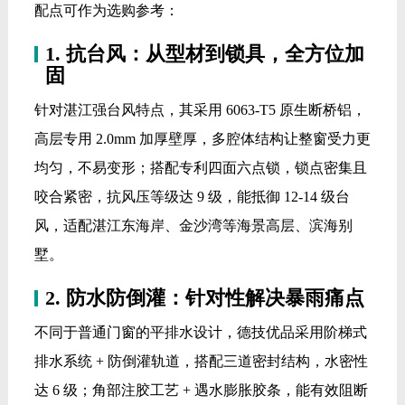
配点可作为选购参考：
1. 抗台风：从型材到锁具，全方位加
固
针对湛江强台风特点，其采用 6063-T5 原生断桥铝，
高层专用 2.0mm 加厚壁厚，多腔体结构让整窗受力更
均匀，不易变形；搭配专利四面六点锁，锁点密集且
咬合紧密，抗风压等级达 9 级，能抵御 12-14 级台
风，适配湛江东海岸、金沙湾等海景高层、滨海别
墅。
2. 防水防倒灌：针对性解决暴雨痛点
不同于普通门窗的平排水设计，德技优品采用阶梯式
排水系统 + 防倒灌轨道，搭配三道密封结构，水密性
达 6 级；角部注胶工艺 + 遇水膨胀胶条，能有效阻断