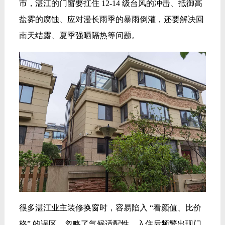
市，湛江的门窗要扛住 12-14 级台风的冲击、抵御高
盐雾的腐蚀、应对漫长雨季的暴雨倒灌，还要解决回
南天结露、夏季强晒隔热等问题。
很多湛江业主装修换窗时，容易陷入 “看颜值、比价
格” 的误区，忽略了气候适配性，入住后频繁出现门