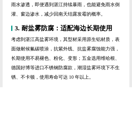
雨水渗透，即便遇到湛江持续暴雨，也能避免雨水倒
灌、窗边渗水，减少回南天结露发霉的概率。
3. 耐盐雾防腐：适配海边长期使用
考虑到湛江高盐雾环境，其型材采用原生铝材质，表
面做耐候氟碳喷涂，抗紫外线、抗盐雾腐蚀能力强，
长期使用不易褪色、粉化、变形；五金选用维哈根、
德国好博等进口不锈钢防腐款，潮湿盐雾环境下不生
锈、不卡顿，使用寿命可达 10 年以上。
4. 本地适配：服务贴合湛江业主需求
在湛江赤坎、霞山设有服务网点，提供本地测量、定
制、安装、售后一站式服务，安装团队熟悉湛江小区
外墙规范、台风季施工标准，能避免外地品牌安装不
专业、售后响应慢的问题；同时支持根据湛江户型