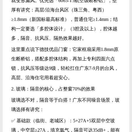
就变形漏风。优先选「6063-T5航空级断桥铝」，壁
厚有讲究：高层/沿海台风区（珠三角、粤西）
≥1.8mm（新国标最高标准），普通住宅≥1.4mm；结
构一定要选「多腔体设计」（3腔及以上），腔体越
多，隔音、抗风压、隔热效果越好。
这里重点说下德技优品门窗：它家框扇采用1.8mm原
生断桥铝，搭配多腔体结构，再加上专利四面六点
锁，抗风压等级达9级，轻松扛住广东7-9月的台风，
高层、沿海住宅用着超安心。
2. 玻璃：隔音的核心，占整窗70%的效果
玻璃选不对，隔音等于白搭！广东不同噪音场景，玻
璃选择有讲究：
✅ 基础款（临街、老城区）：5+27A+5双层中空玻
璃，中空层≥27A，填充氩气，隔音可达35dB+，能有