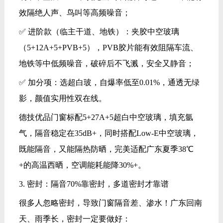
效隔绝人声、鸟叫等高频噪音；
✅ 进阶款（临主干道、地铁）：夹胶中空玻璃
（5+12A+5+PVB+5），PVB胶片能有效阻隔车流、
地铁等中低频噪音，破碎后不飞溅，安全又静音；
✅ 加分项：选超白玻，自爆率低至0.01%，通透无绿
影，颜值实用性双在线。
德技优品门窗标配5+27A+5超白中空玻璃，填充氩
气，隔音稳定在35dB+，同时搭配Low-E中空玻璃，
既能隔音，又能隔热防晒，完美适配广东夏季38℃
+的高温西晒，空调能耗能降30%+。
3. 密封：隔音70%靠密封，多道密封才靠谱
很多人忽略密封，导致门窗隔音差、渗水！广东回南
天、雨季长，密封一定要做好：