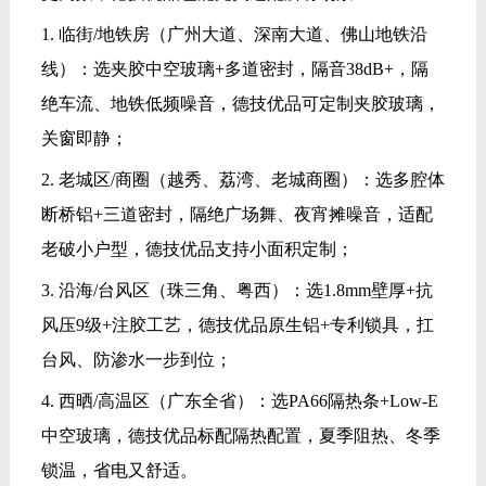
1. 临街/地铁房（广州大道、深南大道、佛山地铁沿
线）：选夹胶中空玻璃+多道密封，隔音38dB+，隔
绝车流、地铁低频噪音，德技优品可定制夹胶玻璃，
关窗即静；
2. 老城区/商圈（越秀、荔湾、老城商圈）：选多腔体
断桥铝+三道密封，隔绝广场舞、夜宵摊噪音，适配
老破小户型，德技优品支持小面积定制；
3. 沿海/台风区（珠三角、粤西）：选1.8mm壁厚+抗
风压9级+注胶工艺，德技优品原生铝+专利锁具，扛
台风、防渗水一步到位；
4. 西晒/高温区（广东全省）：选PA66隔热条+Low-E
中空玻璃，德技优品标配隔热配置，夏季阻热、冬季
锁温，省电又舒适。