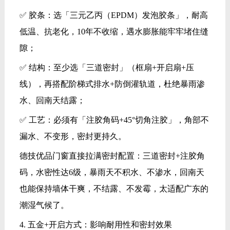
✅ 胶条：选「三元乙丙（EPDM）发泡胶条」，耐高
低温、抗老化，10年不收缩，遇水膨胀能牢牢堵住缝
隙；
✅ 结构：至少选「三道密封」（框扇+开启扇+压
线），再搭配阶梯式排水+防倒灌轨道，杜绝暴雨渗
水、回南天结露；
✅ 工艺：必须有「注胶角码+45°切角注胶」，角部不
漏水、不变形，密封更持久。
德技优品门窗直接拉满密封配置：三道密封+注胶角
码，水密性达6级，暴雨天不积水、不渗水，回南天
也能保持墙体干爽，不结露、不发霉，太适配广东的
潮湿气候了。
4. 五金+开启方式：影响耐用性和密封效果