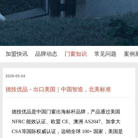
加盟快讯
品牌动态
门窗知识
常见问题
案例
2026-05-04
德技优品・出口美国｜中国智造，北美标准
德技优品是中国门窗出海标杆品牌，产品通过美国
NFRC 能效认证、欧盟 CE、澳洲 AS2047、加拿大
CSA等国际权威认证，远销全球 100+ 国家，美国是