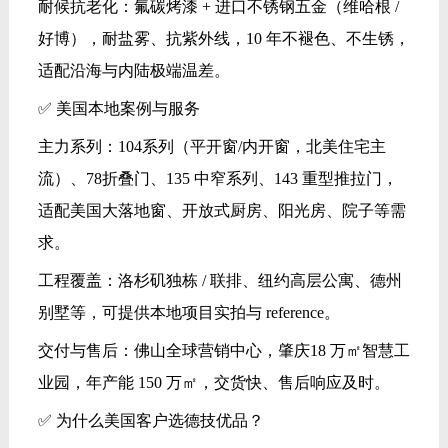
耐候抗老化：氟碳烤漆 + 进口不锈钢五金（维哈根 /
好博），耐盐雾、抗紫外线，10 年不褪色、不生锈，
适配沿海与内陆极端温差。
✅ 美国本地案例与服务
主力系列：104系列（平开窗/内开窗，北美住宅主
流）、78折叠门、135 中窄系列、143 重型推拉门，
适配美国大落地窗、开放式厨房、阳光房、院子等需
求。
工程覆盖：洛杉矶独栋 / 联排、纽约高层公寓、德州
别墅等，可提供本地项目实拍与 reference。
交付与售后：佛山全球营销中心，肇庆18 万㎡智慧工
业园，年产能 150 万㎡，交货快、售后响应及时。
✅ 为什么美国客户选德技优品？