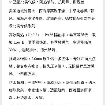
✅ 适配北美气候：隔热节能、抗飓风、耐温差
美国地域跨度大：西海岸高温干燥、中部龙卷风 / 强
风、东海岸潮湿多雨、北部严寒。德技优品针对性开
发北美专供系列：
高效隔热（U≤0.3）：PA66 隔热条 + 垂直等温线 + 双
银 Low‑E，夏季阻热浪、冬季锁暖气，空调能耗降
30%+，适配加州、德州酷暑。
抗飓风强固：2.0mm 原生铝 + 多腔体 + 专利四面六点
锁，整窗多点咬合，抗风压 9 级 +，无惧佛罗里达飓
风、中西部强风。
防水防潮：三道密封 + 阶梯排水 + 防倒灌轨道 + 遇水
膨胀胶条，水密性 6 级，适配纽约、西雅图多雨潮
湿，杜绝渗水、发霉。