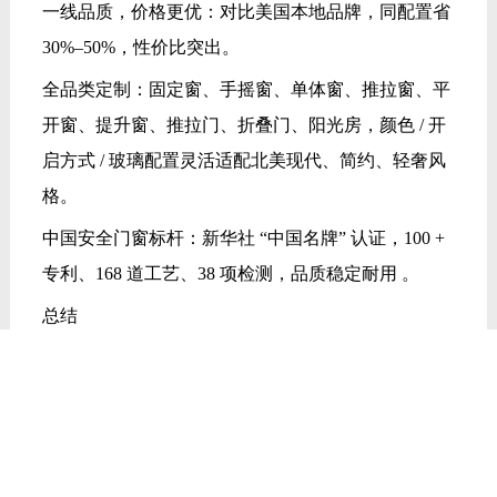
一线品质，价格更优：对比美国本地品牌，同配置省
30%–50%，性价比突出。
全品类定制：固定窗、手摇窗、单体窗、推拉窗、平
开窗、提升窗、推拉门、折叠门、阳光房，颜色 / 开
启方式 / 玻璃配置灵活适配北美现代、简约、轻奢风
格。
中国安全门窗标杆：新华社 “中国名牌” 认证，100 +
专利、168 道工艺、38 项检测，品质稳定耐用 。
总结
德技优品门窗出口美国，以 NFRC 美标认证为基础，
以抗飓风、超节能、强防水、耐候耐用为核心，适配
北美多元气候与住宅需求，加上本土智造 + 多元定制
+ 高性价比，成为美国经销商、建筑商、业主的优选