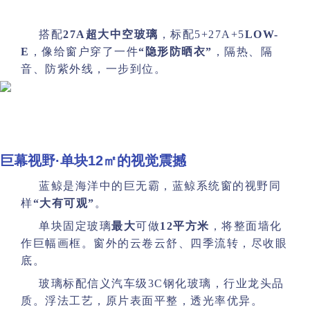
搭配
27A超大中空玻璃
，标配5+27A+5
LOW-
E
，像给窗户穿了一件
“隐形防晒衣”
，隔热、隔
音、防紫外线，一步到位。
巨幕视野·
单块12㎡的视觉震撼
蓝鲸是海洋中的巨无霸，蓝鲸系统窗的视野同
样
“大有可观”
。
单块固定玻璃
最大
可做
12平方米
，将整面墙化
作巨幅画框。窗外的云卷云舒、四季流转，尽收眼
底。
玻璃标配信义汽车级3C钢化玻璃，行业龙头品
质。浮法工艺，原片表面平整，透光率优异。