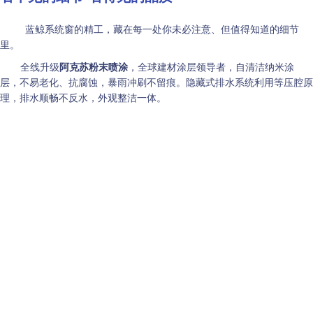
蓝鲸系
统窗的精工，藏在每一处你未必注意、但值得知道的细节
里。
全线升级
阿克苏粉末喷涂
，全球建材涂层领导者，自清洁纳米涂
层，不易老化、抗腐蚀，暴雨冲刷不留痕。隐藏式排水系统利用等压腔原
理，排水顺畅不反水，外观整洁一体。
三道密封结构
配合三元乙丙一体折弯鸭嘴胶条，层层阻隔，风雨不
入。闭口压线倒钩式设计紧扣型材，强风天气稳固不晃动，更适合大玻璃
方案。