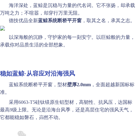
海洋深处，蓝鲸是沉稳与力量的代名词。它不张扬，却承载
万吨之力；不喧嚣，却穿行万里无阻。
德技优品全新
蓝鲸系统断桥平开窗
，取其之名，承其之志。
以深海般的沉静，守护家的每一刻安宁。以巨鲸般的力量，
承载你对品质生活的全部想象。
稳如蓝鲸·
从容应对沿海强风
蓝鲸系统断桥平开窗，型材
壁厚2.0mm
，全面超越新国标标
准。
采用6063-T5硅钛镁原生铝型材，高韧性、抗风压，达国标
最高9级上限。无论是沿海台风季，还是高层住宅的强风天气，
它都能稳如磐石，岿然不动。