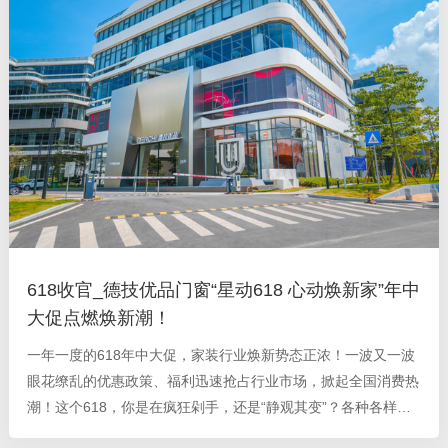
618收官_德技优品门窗“星动618 心动焕新家”年中
大促点燃焕新潮！
一年一度的618年中大促，家装行业焕新势态正浓！一波又一波
眼花缭乱的优惠政策、福利迅速抢占行业市场，掀起全国消费热
潮！这个618，你是在疯狂剁手，还是“静观其变”？各种各样的
焕新政策，是否难以抉择？ 德技优品门窗于6月1日发起“星动