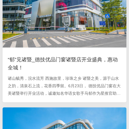
“郁”见诸暨_德技优品门窗诸暨店开业盛典，惠动
全城！
诸山毓秀，浣水流芳 西施故里，珍珠之乡 诸暨之美，源于山水
之韵，清泉石上流，花香四季留。6月23日， 德技优品门窗在大
美诸暨举行开业活动，诚邀知名华语女歌手马郁作为星推官助阵
开业 ，礼献全城，惠动全民，德技优品为现场顾客朋友们带来
一场别开生面、精彩纷呈