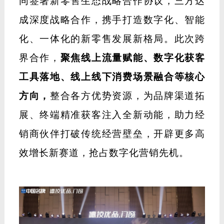
生态签约・数字赋能，拓展增长新赛道
本次峰会迎来重磅高光时刻
——
德技优品
门窗营销总裁叶杨勇，与蚂蚁播总经理张
勇、希尔传媒新零售中心总经理叶伟健
共
同签署新零售生态战略合作协议，三方达
成深度战略合作，携手打造数字化、智能
化、一体化的新零售发展新格局。此次跨
界合作，
聚焦线上流量赋能、数字化获客
工具落地、线上线下消费场景融合等核心