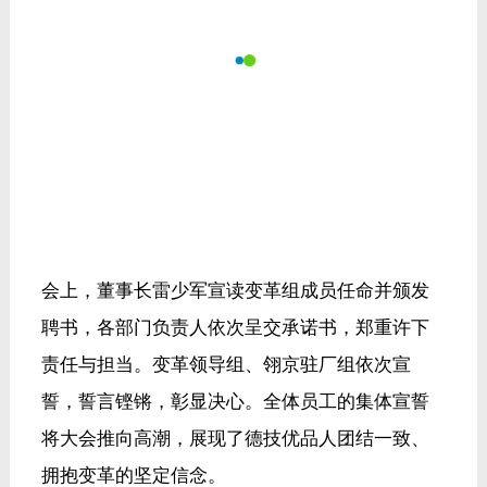
拥抱变革的坚定信念。
最后，雷董与吴总共同为“管理学院”揭牌，标志
着企业人才培养与体系建设迈上新台阶。
变革是发展的动力，共识是前行的基石。此次誓
师大会不仅是一次思想的统一，更是一次行动的
动员。德技优品将以此次管理变革为契机，持续
夯实内功，激发组织活力，为实现高质量发展注
入强劲动能。
#中国名牌德技优品门窗
#十大门窗品牌
#德技优品
门窗
#誓师大会
#企业管理升级
#肇庆生产基地