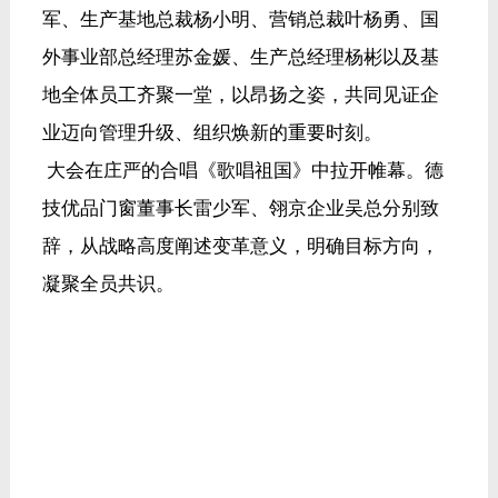
军、生产基地总裁杨小明、营销总裁叶杨勇、国
外事业部总经理苏金媛、生产总经理杨彬以及基
地全体员工齐聚一堂，以昂扬之姿，共同见证企
业迈向管理升级、组织焕新的重要时刻。
大会在庄严的合唱《歌唱祖国》中拉开帷幕。德
技优品门窗董事长雷少军、翎京企业吴总分别致
辞，从战略高度阐述变革意义，明确目标方向，
凝聚全员共识。
会上，董事长雷少军宣读变革组成员任命并颁发
聘书，各部门负责人依次呈交承诺书，郑重许下
责任与担当。变革领导组、翎京驻厂组依次宣
誓，誓言铿锵，彰显决心。全体员工的集体宣誓
将大会推向高潮，展现了德技优品人团结一致、