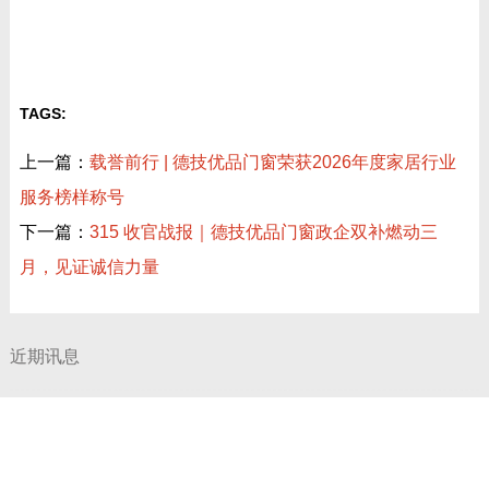
德技优品天朗 N9T 系统窗 获加拿大能源之星节能认证
技术铸魂，载誉加冕！德技优品门窗荣获科学技术奖
荣耀封顶，智启新程！德技优品门窗肇庆智慧工业园铸就门窗智
造新标杆
门窗怎么选？防水 / 隔热 / 隔音需求对照表，湖北本地业主直接
抄作业
江西装修避坑，别乱选门窗品牌，德技优品门窗可作为装修对比
参考
相关文章
共赴泰美时光 | 德技优品门窗 2026核心经销商峰会荣耀启幕
江西装修避坑，别乱选门窗品牌，德技优品门窗可作为装修对比