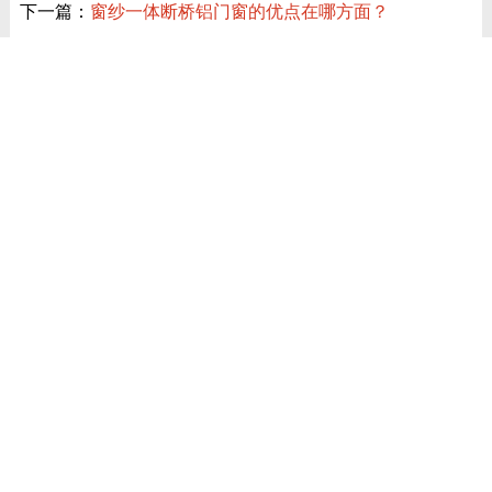
下一篇：
窗纱一体断桥铝门窗的优点在哪方面？
近期讯息
菲凡G47平移内倒窗｜双模式启闭，解锁多元居家通风体验
曲靖如意湖 133㎡实景｜适配滇东气候，打造闹市静谧改善居所
安徽合肥奶油轻法式家装案例｜适配华东潮湿气候的系统门窗实
景
悦景极窄推拉门 | LDK空间改造神器，这款法式隔断越看越心动
德技优品昆仑 G42 平移密封窗 兼顾全景视野与密封防护
福建装修换窗别盲目！沿海/山区专属选窗标准，适配台风梅雨气
候