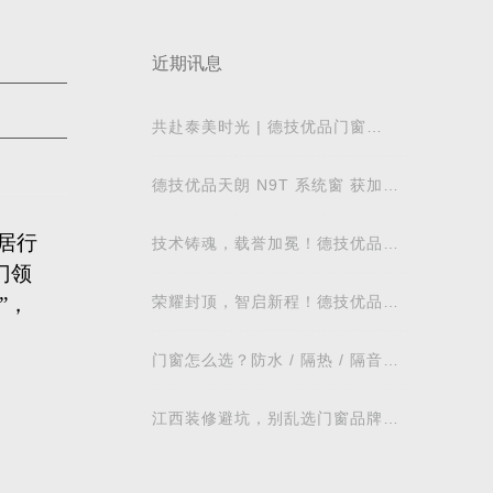
近期讯息
共赴泰美时光 | 德技优品门窗
2026核心经销商峰会荣耀启幕
德技优品天朗 N9T 系统窗 获加拿
大能源之星节能认证
家居行
技术铸魂，载誉加冕！德技优品门
窗荣获科学技术奖
门领
”，
荣耀封顶，智启新程！德技优品门
窗肇庆智慧工业园铸就门窗智造新
标杆
门窗怎么选？防水 / 隔热 / 隔音需
求对照表，湖北本地业主直接抄作
，更
业
江西装修避坑，别乱选门窗品牌，
德技优品门窗可作为装修对比参考