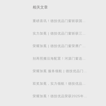
相关文章
重磅喜讯！德技优品门窗斩获国际
飓风认证，硬核实力再获权威认可
实力加冕 | 德技优品门窗斩获三项
行业重磅荣誉，以智造力量赋能高
质量发展
荣耀加冕 | 德技优品门窗荣膺广东
省门业协会第四届副会长单位，雷
少军董事
别再照搬沿海配置！河源门窗选
购，这几点才是关键
荣耀加冕 服务领航 | 德技优品门窗
荣获门窗安装服务认证证书
双奖加冕，实力领航！德技优品门
窗荣膺2025中国家居冠军榜两大重
磅奖项
荣耀加冕！德技优品荣获2025年度
广东省门业协会“好门窗示范企业”