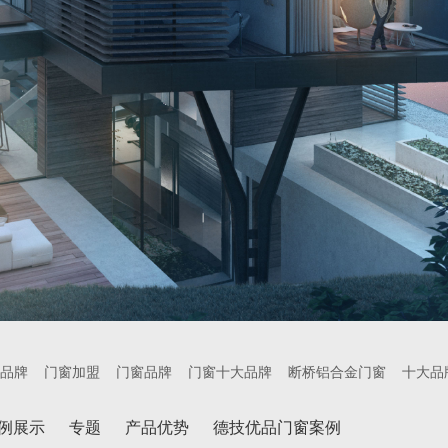
品牌
门窗加盟
门窗品牌
门窗十大品牌
断桥铝合金门窗
十大品
例展示
专题
产品优势
德技优品门窗案例