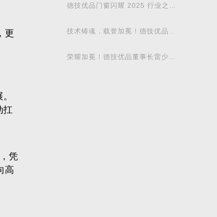
德技优品门窗闪耀 2025 行业之光
大会，揽获六项重磅荣誉
技术铸魂，载誉加冕！德技优品门
窗荣获科学技术奖
荣耀加冕！德技优品董事长雷少军
荣膺“价值创新企业家”，以初心铸
标杆
展。
动扛
径，凭
向高