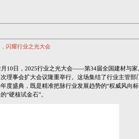
杆，闪耀行业之光大会
2月10日，2025行业之光大会——第34届全国建材与
四次理事会扩大会议隆重举行。这场集结了行业主管部
年度盛典，既是精准把脉行业发展趋势的“权威风向标
的“硬核试金石”。
不仅凭借在政策响应与服务创新上的突出表现备受认可
为《抵制
“内卷式竞争”倡议书》联合发起单位。