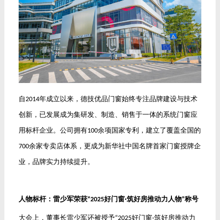
自
年成立以来，德技优品门窗始终专注品牌建设与技术
2014
创新，已发展成为集研发、制造、销售于一体的系统门窗应
用标杆企业。公司拥有
余项国家专利，建立了覆盖全国的
100
余家专卖店体系，更成为新华社中国名牌首家门窗授牌企
700
业，品牌实力持续提升。
人物标杆：雷少军荣获
好门窗
筑好房推动力人物
称号
“2025
·
”
大会上，董事长雷少军还被授予
好门窗
筑好房推动力
“2025
·