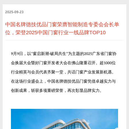
2025-09-23
中国名牌德技优品门窗荣膺智能制造专委会会长单
位，荣登2025中国门窗行业一线品牌TOP10
月
日，以
窗启新潮
破局共生
为主题的
广东省门窗协
9
9
“
·
”
2025
会换届大会暨好门窗开发者大会在佛山隆重召开。超
位
1000
行业精英与会员代表齐聚一堂，共话门窗产业发展新机遇。
在这场行业盛会上，中国名牌德技优品门窗凭借卓越实力与
创新成果，斩获多项重磅荣誉，再次彰显品牌实力。