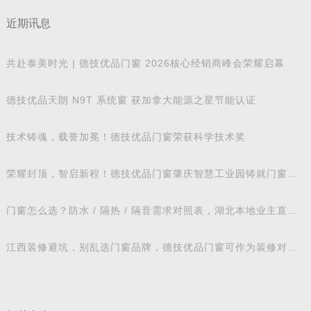
近期讯息
共赴泰美时光 | 德技优品门窗 2026核心经销商峰会荣耀启幕
德技优品天朗 N9T 系统窗 获加拿大能源之星节能认证
技术铸魂，载誉加冕！德技优品门窗荣获科学技术奖
荣耀封顶，智启新程！德技优品门窗肇庆智慧工业园铸就门窗智
造新标杆
门窗怎么选？防水 / 隔热 / 隔音需求对照表，湖北本地业主直接
抄作业
江西装修避坑，别乱选门窗品牌，德技优品门窗可作为装修对比
参考