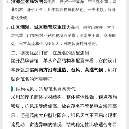
沿海盐雾腐蚀明显
电白、博贺一带靠海，空气盐分重，普
通铝材、廉价五金，几年就容易氧化褪色、开关卡顿，胶条
老化变硬。
山区潮湿、城区噪音双重压力
高州、信宜山林多，常年
湿气重，门窗密封不好容易墙面发霉；茂南主干道、商圈周
边，日常车流和生活噪音大，对隔音密封有刚需。
二、德技优品门窗，在茂名的适配逻辑
抛开品牌营销，单从产品结构和配置来看，它的设计
本身就是偏向
南方沿海湿热、台风、高湿气候
，刚好
贴合茂名的环境特征。
1. 结构抗风，适配茂名台风天气
采用加厚多腔体型材结构，整体整体性强，锁点布局
密集，抗风压等级偏高。放在茂名不管是电白海景高
层，还是茂南大户型封阳台，强风天气不容易出现窗
扇晃动、窗边异响的情况，结构稳定性比较适合粤西