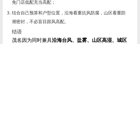
免门店低配充当高配；
结合自己预算和户型位置，沿海看重抗风防腐，山区看重防
潮密封，不必盲目跟风高配。
结语
茂名因为同时兼具
沿海台风、盐雾、山区高湿、城区
噪音
多重特点，选门窗不能只看颜值和价格，气候适
配性才是关键。
德技优品作为长期深耕南方沿海的门窗品牌，从结
构、密封、防腐、隔音等方面，整体和茂名的居住环
境匹配度较高，可以作为装修换窗、封阳台的一个理
性参考选项，最终还是建议实地看样、对比配置、考
察本地安装售后再做决定。