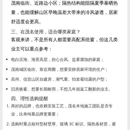
茂南临街、近路边小区；隔热结构能阻隔夏季暴晒热
量，也能缓解山区早晚温差大带来的冷风渗透，居家
舒适度会更高。
三、在茂名使用，适合哪类家庭？
客观来讲，不是所有人都需要高配系统窗，但这几类
业主可以重点参考：
电白滨海、海景高层，担心台风、盐雾腐蚀的家庭；
茂南城区临街、靠近商圈，想要安静居家环境的住户；
高州、信宜山区自建房，潮气重、怕发霉结露的户型；
旧房换窗、想要长期耐用，不想几年就返工翻新的业主。
四、理性选购提醒
再好的品牌，也依赖安装工艺，茂名本地施工团队是否专
业，比单纯看品牌更重要；
选购时重点核对型材壁厚、玻璃 3C 标识、隔热条材质，避