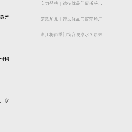
实力登榜 | 德技优品门窗斩获
2026 年度 “门窗十大品牌” 殊荣，
以中国智造赋
覆盖
荣耀加冕 | 德技优品门窗荣膺广东
省门业协会第四届副会长单位，雷
少军董事
浙江梅雨季门窗容易渗水？原来差
别在注胶工艺
付稳
、庭