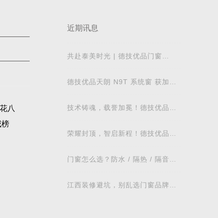
近期讯息
共赴泰美时光 | 德技优品门窗
2026核心经销商峰会荣耀启幕
德技优品天朗 N9T 系统窗 获加拿
大能源之星节能认证
技术铸魂，载誉加冕！德技优品门
花八
窗荣获科学技术奖
威榜
荣耀封顶，智启新程！德技优品门
窗肇庆智慧工业园铸就门窗智造新
标杆
门窗怎么选？防水 / 隔热 / 隔音需
求对照表，湖北本地业主直接抄作
业
江西装修避坑，别乱选门窗品牌，
德技优品门窗可作为装修对比参考