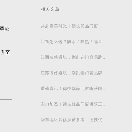
相关文章
共赴泰美时光 | 德技优品门窗
季流
2026核心经销商峰会荣耀启幕
门窗怎么选？防水 / 隔热 / 隔音需
求对照表，湖北本地业主直接抄作
提升至
业
江西装修避坑，别乱选门窗品牌，
德技优品门窗可作为装修对比参考
江苏装修避坑，别乱选门窗品牌
重磅喜讯！德技优品门窗斩获国际
飓风认证，硬核实力再获权威认可
实力加冕 | 德技优品门窗斩获三项
行业重磅荣誉，以智造力量赋能高
质量发展
华东地区装修换窗参考：德技优品
门窗本地气候适配解析