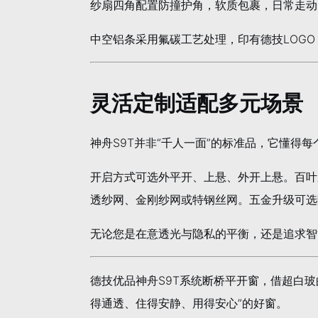
纱扇四角配置防撞护角，软质包裹，日常走动
中空铝条采用氟碳工艺处理，印有德技LOG
灵活定制适配多元场景
神舟S9T并非“千人一面”的标准品，它懂得
开启方式可选外平开、上悬、外开上悬。百叶系
透纱网、金刚纱网或特钢丝网。五金升级可选
无论您是在意透光与隐私的平衡，还是追求智
德技优品神舟S9T系统断桥平开窗，借超白
得通透、住得安静、用得安心”的好窗。