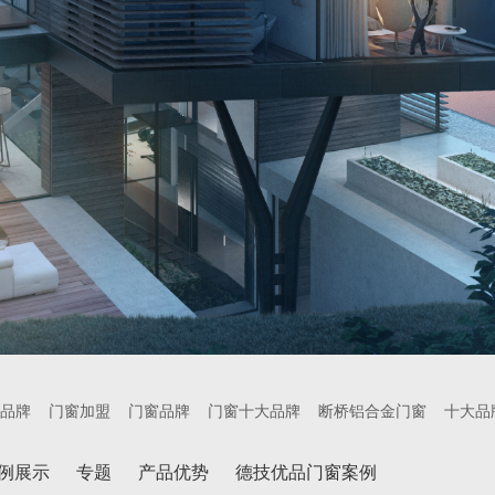
品牌
门窗加盟
门窗品牌
门窗十大品牌
断桥铝合金门窗
十大品
例展示
专题
产品优势
德技优品门窗案例