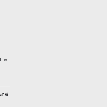
8目高
扇“看