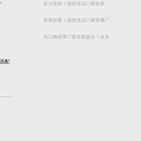
。
实力登榜 | 德技优品门窗斩获
2026 年度 “门窗十大品牌” 殊荣，
以中国智造赋
荣耀加冕 | 德技优品门窗荣膺广东
省门业协会第四届副会长单位，雷
少军董事
浙江梅雨季门窗容易渗水？原来差
别在注胶工艺
选配