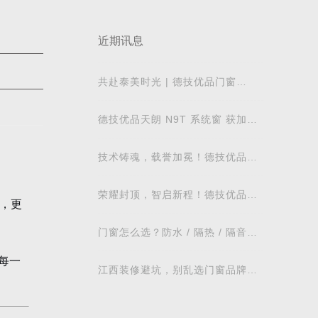
近期讯息
共赴泰美时光 | 德技优品门窗
2026核心经销商峰会荣耀启幕
德技优品天朗 N9T 系统窗 获加拿
大能源之星节能认证
技术铸魂，载誉加冕！德技优品门
窗荣获科学技术奖
荣耀封顶，智启新程！德技优品门
，更
窗肇庆智慧工业园铸就门窗智造新
标杆
门窗怎么选？防水 / 隔热 / 隔音需
求对照表，湖北本地业主直接抄作
每一
业
江西装修避坑，别乱选门窗品牌，
德技优品门窗可作为装修对比参考