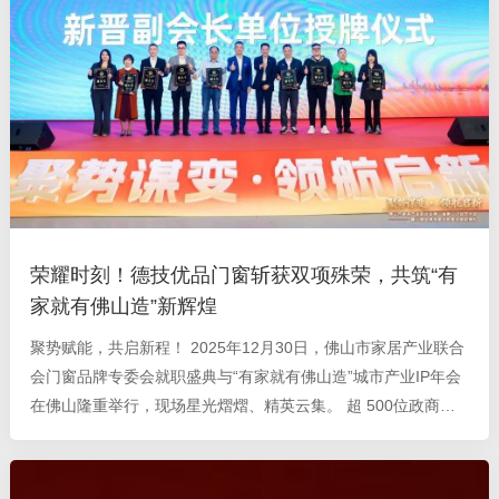
荣耀时刻！德技优品门窗斩获双项殊荣，共筑“有
家就有佛山造”新辉煌
聚势赋能，共启新程！ 2025年12月30日，佛山市家居产业联合
会门窗品牌专委会就职盛典与“有家就有佛山造”城市产业IP年会
在佛山隆重举行，现场星光熠熠、精英云集。 超 500位政商学
界领袖、家居及门窗全产业链核心精英跨越山海汇聚一堂，以产
业为媒、以IP为桥，共话行