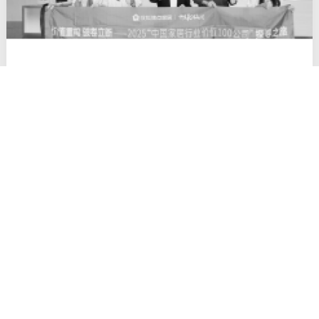
搜狐焦点家居探访德技优品总部：行业寒冬中的
增长样本，以“安全+智造”驱
在当前家居行业风云变幻、挑战重重的大背景下，搜狐焦点家居
敏锐捕捉行业动态，开启了意义非凡的 “2025年中国家居行业价
值100公司探寻之旅”。10月28日，搜狐焦点家居团队深入德技
优品门窗总部，在2000㎡实景展厅中沉浸体验场景化美学，于
极限性能检测中心见证品质坚