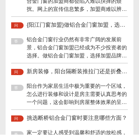
合金门窗的加盟商都会陷入难以抉择的烦
扰。网上的宣传信息繁多，加盟商难以辨别
门窗厂家的真实情况，这就...
{阳江门窗加盟}做铝合金门窗加盟，选这
个品牌就对了！
铝合金门窗行业仍然有非常广阔的发展前
景，铝合金门窗加盟已经成为不少投资者的
选择。做铝合金门窗加盟，选择加盟品牌是
至关重要的第一步，好的开...
新房装修，阳台隔断装推拉门还是折叠
门？
阳台作为家居生活中极为重要的一个区域，
怎么进行装修和设计是房主需要认真思考的
一个问题，这会影响到房屋整体效果的呈现
和区域空间的划分，一般...
挑选断桥铝合金门窗时要注意哪些方面？
家一定要让人感受到温馨和舒适的放松感，