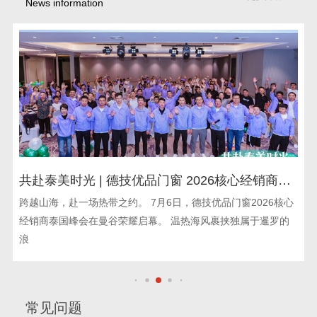
News information
共赴泰美时光 | 德技优品门窗 2026核心经销商峰
会荣耀启幕
跨越山海，赴一场热带之约。 7月6日，德技优品门窗2026核心
经销商泰国峰会在曼谷荣耀启幕。 温热海风裹挟独属于暹罗的
浪
常见问题